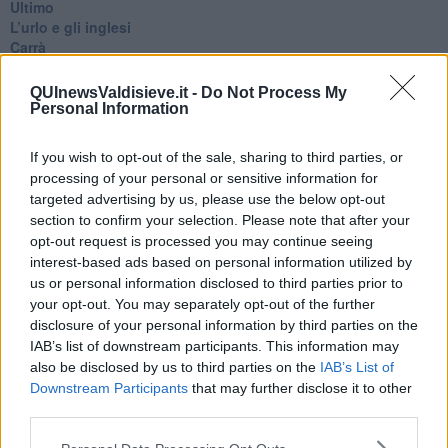
Ultimo
​L’urlo e gli inglesi
Carrà
Può darsi
Europei
QUInewsValdisieve.it -
Do Not Process My
Acciaio
Personal Information
Il Presidente
​Il Giro
If you wish to opt-out of the sale, sharing to third parties, or
Insopportabile
processing of your personal or sensitive information for
​Mentre
targeted advertising by us, please use the below opt-out
Luana
section to confirm your selection. Please note that after your
​Ci vuole Fedez
opt-out request is processed you may continue seeing
​Cronaca di un vaccino annunciato
interest-based ads based on personal information utilized by
​Liberazione
us or personal information disclosed to third parties prior to
Esternazioni
your opt-out. You may separately opt-out of the further
Vaxzevria
Nazionali
disclosure of your personal information by third parties on the
​Ricorrenze e celebrazioni
IAB’s list of downstream participants. This information may
Marte
also be disclosed by us to third parties on the
IAB’s List of
​Crapa pelada
Downstream Participants
that may further disclose it to other
​I soliti noti
third parties.
Arie
​Vaccine Easing