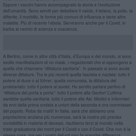
Eppure i vaccini hanno accompagnato la storia e l’evoluzione
dell’umanità. Sono serviti per debellare il vaiolo, il tetano, la polio, la
difterite, il morbillo, le forme più comuni di influenza e tante altre
malattie. Più di recente l’ebola. Serviranno anche per il Covid, in
barba ai nemici di scienza e coscienza.
A Berlino, come in altre città d’Italia, d’Europa e del mondo, si sono
svolte manifestazioni di no mask, i negazionisti che si oppongono a
quella che chiamano “dittatura sanitaria”. In passato si sono avute
diverse dittature. Tra le più recenti quella fascista e nazista: tutto il
potere al duce o al führer; quella comunista, la dittatura del
proletariato: tutto il potere ai soviet. Ho sentito parlare perfino di
“dittatura del porta a porta”: tutto il potere alla Geofor! L’ultima
sarebbe quella sanitaria: tutto il potere alle Asl. Medici e Infermieri
da eroi della prima ondata a untori della seconda e ora commissari
del popolo. Roba da matti! In Italia, sarà che abbiamo una
popolazione anziana più numerosa, sarà la nostra più precisa
contabilità in materia di decessi, risultiamo terzi al mondo nella
triste graduatoria dei morti per il Covid o con il Covid. Che non è la
stessa cosa, ma per i nostri defunti non fa granché differenza.