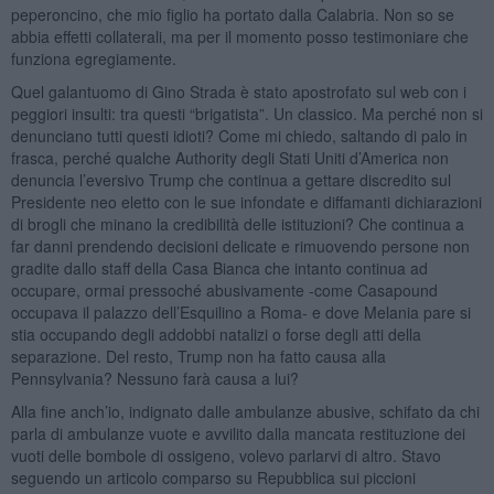
peperoncino, che mio figlio ha portato dalla Calabria. Non so se
abbia effetti collaterali, ma per il momento posso testimoniare che
funziona egregiamente.
Quel galantuomo di Gino Strada è stato apostrofato sul web con i
peggiori insulti: tra questi “brigatista”. Un classico. Ma perché non si
denunciano tutti questi idioti? Come mi chiedo, saltando di palo in
frasca, perché qualche Authority degli Stati Uniti d’America non
denuncia l’eversivo Trump che continua a gettare discredito sul
Presidente neo eletto con le sue infondate e diffamanti dichiarazioni
di brogli che minano la credibilità delle istituzioni? Che continua a
far danni prendendo decisioni delicate e rimuovendo persone non
gradite dallo staff della Casa Bianca che intanto continua ad
occupare, ormai pressoché abusivamente -come Casapound
occupava il palazzo dell’Esquilino a Roma- e dove Melania pare si
stia occupando degli addobbi natalizi o forse degli atti della
separazione. Del resto, Trump non ha fatto causa alla
Pennsylvania? Nessuno farà causa a lui?
Alla fine anch’io, indignato dalle ambulanze abusive, schifato da chi
parla di ambulanze vuote e avvilito dalla mancata restituzione dei
vuoti delle bombole di ossigeno, volevo parlarvi di altro. Stavo
seguendo un articolo comparso su Repubblica sui piccioni