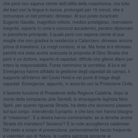
che però non sapeva niente dell’utilità della mascherina, ma tutto
dei baci con la lingua in bocca, prolungati per 15 minuti, che è
comunque un bel primato: dimesso. Al suo posto incaricato
Eugenio Gaudio, magnifico rettore, medico prestigioso, ricercatore
insignito, esperto in corsi e concorsi accademici, persino diplomato
in pianoforte principale, il quale però non sapeva niente di sua
moglie che non gradiva la residenza a Catanzaro: dimesso ancora
prima di insediarsi. Le mogli contano, si sa. Ma forse si è dimesso
perché era stata anche avanzata la proposta di Gino Strada che
però è un dottore, esperto di ospedali, difficile che gliene diano per
intero la responsabilità. Forse nemmeno la vorrebbe. A lui e ad
Emergency hanno affidato la gestione degli ospedali da campo, il
supporto all'interno dei Covid Hotel e nei punti di triage degli
ospedali. Emergenze, appunto, in accordo con la Protezione Civile.
Il facente funzione di Presidente della Regione Calabria, dopo la
morte della compianta Jole Santelli, lo stravagante leghista Nino
Spirlì, per quanto riguarda Strada, ha detto che dovranno passare
sul suo corpo -intendendo il proprio- e che loro non hanno bisogno
di “missionari”. E a destra hanno commentato: se si dimette anche
Strada chi mandano? Saviano!? È la rude accoglienza calabrese.
Del resto a scopo di prevenzione, personalmente faccio frequente
e volentieri uso di ‘Nduia, la rustica salciccia piccante al