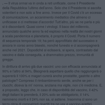
. —
Il virus ormai va in onda a reti unificate, come il Presidente
della Repubblica l’ultimo dell’anno. Solo che il Presidente si ascolta
volentieri e non solo a fine anno. Invece per il Covid c’è un eccesso
di comunicazione, un accanimento mediatico che almeno ci
unificasse e ci mettesse d’accordo! Tutt’altro, più se ne parla e più
si è discordanti. Quasi come i virologi. Il baco del millennio,
annunciato qualche anno fa ed esploso nella realtà dei nostri giorni
a scala pandemica e planetaria, è proprio il Covid. Porta il numero
di sequenza temporale 19; ha però approfittato del successivo e
ancora in corso anno bisesto, nonché funesto e ci accompagnerà
anche nel 2021. Dopodiché si eclisserà, si spera, contrastato dal
vaccino e dalla conseguita, a drammatico prezzo, immunità di
gregge.
In dirittura di arrivo già due vaccini: uno con efficacia annunciata al
90% e l’altro al 94%. Bisognerà aspettare quello che raggiungerà o
supererà il 100% e magari curerà anche prostatite, gastrite o altre
patologie? Compreso il rimbambimento senile, anche se per i
ciucchi, diceva la mi’ nonna, anziana ma vigile, non c’è medicina. E,
a proposito, leggo che, in caso di disponibilità del vaccino, il 42%
degli italiani lo prenderà, il 20% solo se obbligatorio, il 14%
nemmeno morti e il 24% non sa, si astiene. Insomma ci sono un
terzo circa di compatrioti ripartiti tra no vax e vaccino-scettici.