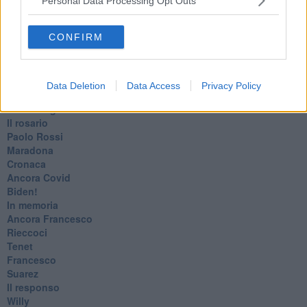
Personal Data Processing Opt Outs
No profit
Dragonheart
CONFIRM
Con-ter?
​Con-te
Coincidenze e crisi
L'amico
Data Deletion
Data Access
Privacy Policy
​L’anno del vaccino
Giulio Regeni
​Il rosario
Paolo Rossi
Maradona
Cronaca
​Ancora Covid
​Biden!
In memoria
​Ancora Francesco
Rieccoci
Tenet
Francesco
Suarez
​Il responso
Willy