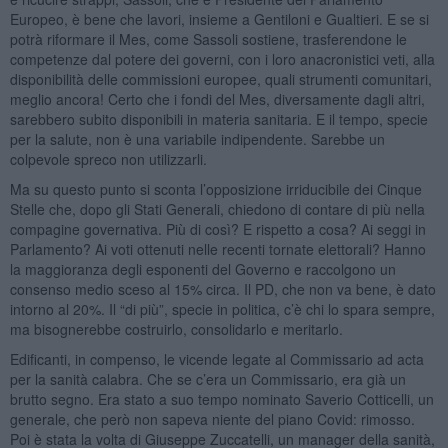
Europeo, è bene che lavori, insieme a Gentiloni e Gualtieri. E se si
potrà riformare il Mes, come Sassoli sostiene, trasferendone le
competenze dal potere dei governi, con i loro anacronistici veti, alla
disponibilità delle commissioni europee, quali strumenti comunitari,
meglio ancora! Certo che i fondi del Mes, diversamente dagli altri,
sarebbero subito disponibili in materia sanitaria. E il tempo, specie
per la salute, non è una variabile indipendente. Sarebbe un
colpevole spreco non utilizzarli.
Ma su questo punto si sconta l’opposizione irriducibile dei Cinque
Stelle che, dopo gli Stati Generali, chiedono di contare di più nella
compagine governativa. Più di così? E rispetto a cosa? Ai seggi in
Parlamento? Ai voti ottenuti nelle recenti tornate elettorali? Hanno
la maggioranza degli esponenti del Governo e raccolgono un
consenso medio sceso al 15% circa. Il PD, che non va bene, è dato
intorno al 20%. Il “di più”, specie in politica, c’è chi lo spara sempre,
ma bisognerebbe costruirlo, consolidarlo e meritarlo.
Edificanti, in compenso, le vicende legate al Commissario ad acta
per la sanità calabra. Che se c’era un Commissario, era già un
brutto segno. Era stato a suo tempo nominato Saverio Cotticelli, un
generale, che però non sapeva niente del piano Covid: rimosso.
Poi è stata la volta di Giuseppe Zuccatelli, un manager della sanità,