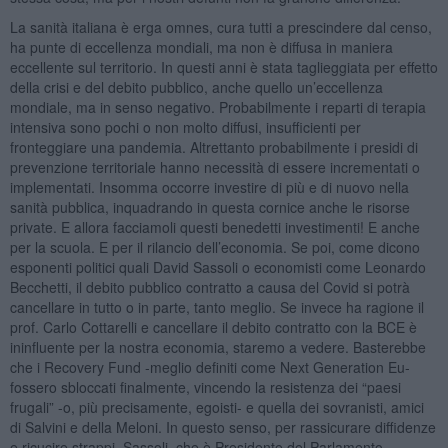
La sanità italiana è erga omnes, cura tutti a prescindere dal censo,
ha punte di eccellenza mondiali, ma non è diffusa in maniera
eccellente sul territorio. In questi anni è stata taglieggiata per effetto
della crisi e del debito pubblico, anche quello un’eccellenza
mondiale, ma in senso negativo. Probabilmente i reparti di terapia
intensiva sono pochi o non molto diffusi, insufficienti per
fronteggiare una pandemia. Altrettanto probabilmente i presidi di
prevenzione territoriale hanno necessità di essere incrementati o
implementati. Insomma occorre investire di più e di nuovo nella
sanità pubblica, inquadrando in questa cornice anche le risorse
private. E allora facciamoli questi benedetti investimenti! E anche
per la scuola. E per il rilancio dell’economia. Se poi, come dicono
esponenti politici quali David Sassoli o economisti come Leonardo
Becchetti, il debito pubblico contratto a causa del Covid si potrà
cancellare in tutto o in parte, tanto meglio. Se invece ha ragione il
prof. Carlo Cottarelli e cancellare il debito contratto con la BCE è
ininfluente per la nostra economia, staremo a vedere. Basterebbe
che i Recovery Fund -meglio definiti come Next Generation Eu-
fossero sbloccati finalmente, vincendo la resistenza dei “paesi
frugali” -o, più precisamente, egoisti- e quella dei sovranisti, amici
di Salvini e della Meloni. In questo senso, per rassicurare diffidenze
e ricucire strappi, Sassoli, che è Presidente del Parlamento