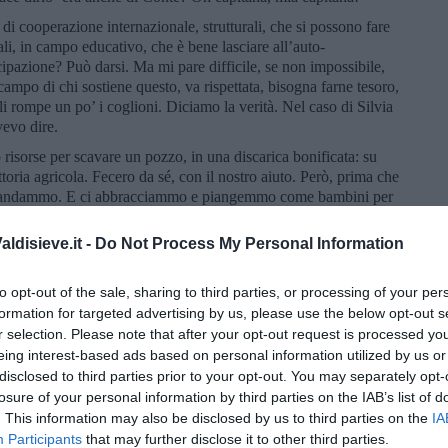
i di cooperazione internazionale, strutturali, che si possono fare
ali, in campo educativo, che è bene lasciare all’auto-
ipazione? Può darsi. Ma mi pare difficile, se non impossibile,
 campo di chi sostiene questo, va rispettata, bisogna farne tesoro,
i rompe un po’ i coglioni. Diciamo la verità. Nel caso di Silvia
vevo dire.
isorse per scavare un pozzo, in una discarica bonificata: su
oria agricola. Fecero da sé, con il nostro aiuto. Però, prima che
 e andammo. E ci abbracciammo e piangemmo come bambini per
lava alta, sopra quel deserto. Perché al di sopra di ogni regola
i uomini a incontrarsi tra loro. Per il bene e la pace, come per
ldisieve.it -
Do Not Process My Personal Information
nostro cuore e alla nostra mente. Poi molte buone azioni finiscono
gli uomini.
to opt-out of the sale, sharing to third parties, or processing of your per
renne, è di nuovo fra noi, il nostro paese avrebbe bisogno di
formation for targeted advertising by us, please use the below opt-out s
rica, lo farà. Farà della sua vita ciò che vuole o che può. Se Dio
r selection. Please note that after your opt-out request is processed y
istesse. Ma buon per lei che ci crede. Buona domenica e buona
eing interest-based ads based on personal information utilized by us or
disclosed to third parties prior to your opt-out. You may separately opt-
losure of your personal information by third parties on the IAB’s list of
. This information may also be disclosed by us to third parties on the
IA
Participants
that may further disclose it to other third parties.