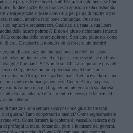
usica e parole. Si è convertita all’Islam. Ha fatto bene, se l’ha
o unico, lo dice anche Papa Francesco apostolo della cristianità.
terni? Ma se anche si fosse convertita per paura di morire o per
i pazzi fanatici, avrebbe fatto bene comunque. Qualsiasi
 suoi rapitori e sequestratori. Qualsiasi sia stata la sua libera
modità delle nostre poltrone? E non è giusto richiamare i martiri
re dalla comodità delle nostre poltrone. Speriamo piuttosto, come
, di eroi. E magari nel mondo non ci fossero più martiri!
nterventi di cooperazione internazionale perché non siano
o le relazioni internazionali del paese, come sostiene un bravo
 viaggio? Può darsi. Sì. Non lo so. Chissà se questo è possibile
n a caso di Organizzazioni non governative, di Onlus non
te e attiva in Africa, me ne parlava male. Lei faceva da sé e ha
 ho conosciuto e rimpiango perché in Centro Africa ha perso la
ne utilizzammo una di Ong, per un intervento di solidarietà
e aiuto. Erano italiani. Tutto il mondo è paese, nel bene e nel
 siamo cittadini.
rre di missione, non sempre sicure? Come giustificare tanti
abili o di guerra? Tanti cooperatori e medici? Come regolamentare
ano vite. Come fermare la capitana di vascello, tedesca e di
a di profughi in mare, forzando i porti e le misure dei governi,
ace dirlo- era anche di Conte? Oh capitana, mia capitana!