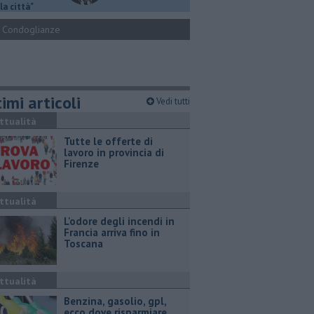
la città"
Condoglianze
imi articoli
Vedi tutti
ttualità
​Tutte le offerte di
lavoro in provincia di
Firenze
ttualità
L'odore degli incendi in
Francia arriva fino in
Toscana
ttualità
​Benzina, gasolio, gpl,
ecco dove risparmiare