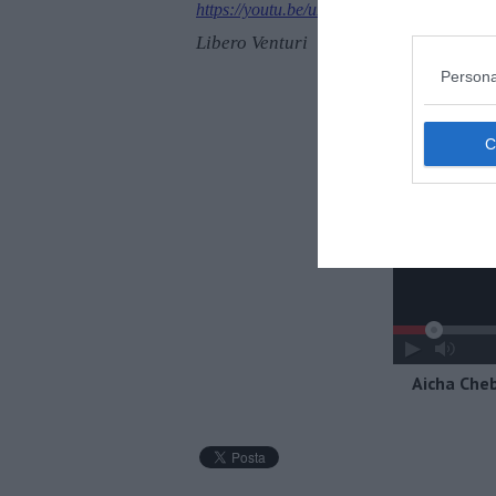
https://youtu.be/uKdPEBl0ymU
Libero Venturi
Persona
Aicha Cheb