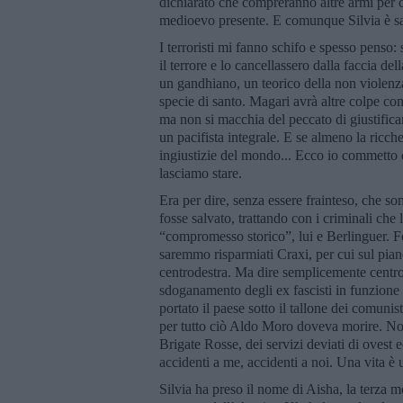
dichiarato che compreranno altre armi per c
medioevo presente. E comunque Silvia è sal
I terroristi mi fanno schifo e spesso penso:
il terrore e lo cancellassero dalla faccia d
un gandhiano, un teorico della non violenz
specie di santo. Magari avrà altre colpe com
ma non si macchia del peccato di giustificar
un pacifista integrale. E se almeno la ricche
ingiustizie del mondo... Ecco io commetto 
lasciamo stare.
Era per dire, senza essere frainteso, che so
fosse salvato, trattando con i criminali che
“compromesso storico”, lui e Berlinguer. F
saremmo risparmiati Craxi, per cui sul pia
centrodestra. Ma dire semplicemente centro
sdoganamento degli ex fascisti in funzion
portato il paese sotto il tallone dei comuni
per tutto ciò Aldo Moro doveva morire. Non
Brigate Rosse, dei servizi deviati di ovest 
accidenti a me, accidenti a noi. Una vita è un
Silvia ha preso il nome di Aisha, la terza 