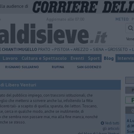
alla audience di
o
Aggiornato alle 07:00
METEO:
P
Vene
E
CHIANTI
MUGELLO
PRATO
PISTOIA
AREZZO
SIENA
GROSSETO
Lavoro
Cultura e Spettacolo
Eventi
Sport
Blog
Intervi
RIGNANO SULL'ARNO
RUFINA
SAN GODENZO
di Libero Venturi
ato del pubblico impiego, con trascorsi istituzionali, che
lio che mettersi a scrivere anche lui, infoltendo la fitta
dicenti tali- a scapito di quella, sparuta, dei lettori. Toscano,
Q
e, cerca in qualche modo, anche se inutilmente, di
o che sembra non passare mai, ma alla fine manca, nonché
A L
, anche se stesso.
Vedi tutti
di 
gli articoli
Scar
del blog di Libero Venturi