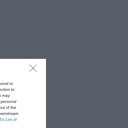
sonal or
ection to
ou may
 personal
out of the
 downstream
B’s List of