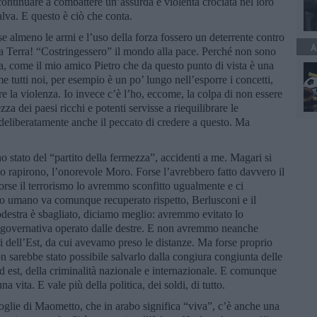
ontinuare a combattere un’assurda e violenta crociata nel loro
va. E questo è ciò che conta.
 se almeno le armi e l’uso della forza fossero un deterrente contro
A
ella Terra! “Costringessero” il mondo alla pace. Perché non sono
a, come il mio amico Pietro che da questo punto di vista è una
e tutti noi, per esempio è un po’ lungo nell’esporre i concetti,
e la violenza. Io invece c’è l’ho, eccome, la colpa di non essere
zza dei paesi ricchi e potenti servisse a riequilibrare le
deliberatamente anche il peccato di credere a questo. Ma
no stato del “partito della fermezza”, accidenti a me. Magari si
 lo rapirono, l’onorevole Moro. Forse l’avrebbero fatto davvero il
orse il terrorismo lo avremmo sconfitto ugualmente e ci
no umano va comunque recuperato rispetto, Berlusconi e il
destra è sbagliato, diciamo meglio: avremmo evitato lo
e governativa operato dalle destre. E non avremmo neanche
sti dell’Est, da cui avevamo preso le distanze. Ma forse proprio
 sarebbe stato possibile salvarlo dalla congiura congiunta delle
ed est, della criminalità nazionale e internazionale. E comunque
a vita. E vale più della politica, dei soldi, di tutto.
moglie di Maometto, che in arabo significa “viva”, c’è anche una