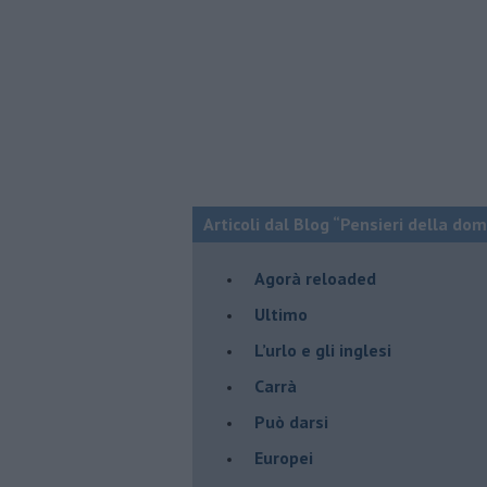
Articoli dal Blog “Pensieri della dom
​Agorà reloaded
Ultimo
​L’urlo e gli inglesi
Carrà
Può darsi
Europei