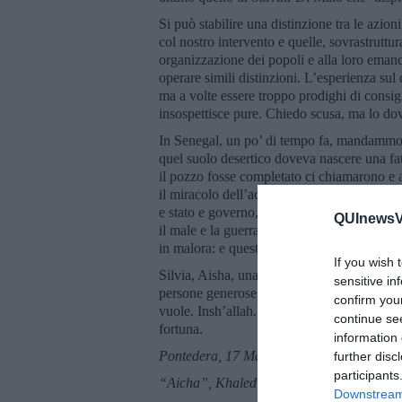
Si può stabilire una distinzione tra le azion
col nostro intervento e quelle, sovrastruttur
organizzazione dei popoli e alla loro emanc
operare simili distinzioni. L’esperienza sul
ma a volte essere troppo prodighi di consigl
insospettisce pure. Chiedo scusa, ma lo do
In Senegal, un po’ di tempo fa, mandammo r
quel suolo desertico doveva nascere una fatt
il pozzo fosse completato ci chiamarono
il miracolo dell’acqua che sgorgava e zampil
e stato e governo, c’è qualcosa che muove gl
QUInewsVa
il male e la guerra. Qualcosa che parla al 
in malora: e questa è la principale colpa de
If you wish 
Silvia, Aisha, una giovane donna ventiquatt
sensitive in
persone generose. Ma se vorrà tornare in Af
confirm you
vuole. Insh’allah. E perfino se Dio non es
continue se
fortuna.
information 
Pontedera, 17 Maggio 2020
further disc
participants
“
Aicha
”, Khaled - traduzione italiana
Downstream 