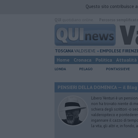
Questo sito contribuisce 
QUI
quotidiano online.
Percorso semplificat
TOSCANA
VALDISIEVE
EMPOLESE
FIRENZ
Home
Cronaca
Politica
Attualità
LONDA
PELAGO
PONTASSIEVE
PENSIERI DELLA DOMENICA — il Blog 
Libero Venturi è un pension
non ha trovato niente di meg
schiera degli scrittori -o se
valderopiteco e pontederes
ingannare il cazzo di temp
la vita, gli altri e, in fondo