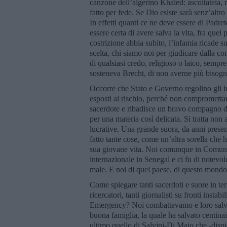
canzone dell’algerino Khaled: ascoltatela, m
fatto per fede. Se Dio esiste sarà senz’altr
In effetti quanti ce ne deve essere di Padre
essere certa di avere salva la vita, fra que
costrizione abbia subito, l’infamia ricade sui
scelta, chi siamo noi per giudicare dalla co
di qualsiasi credo, religioso o laico, semp
sosteneva Brecht, di non averne più bisogno
Occorre che Stato e Governo regolino gli i
esposti al rischio, perché non compromettan
sacerdote e ribadisce un bravo compagno di
per una materia così delicata. Si tratta no
lucrative. Una grande suora, da anni presen
fatto tante cose, come un’altra sorella che
sua giovane vita. Noi comunque in Comune 
internazionale in Senegal e ci fu di notevol
male. E noi di quel paese, di questo mondo,
Come spiegare tanti sacerdoti e suore in te
ricercatori, tanti giornalisti su fronti inst
Emergency? Noi combattevamo e loro salvav
buona famiglia, la quale ha salvato centinai
ultimo quello di Salvini-Di Maio che -dispi