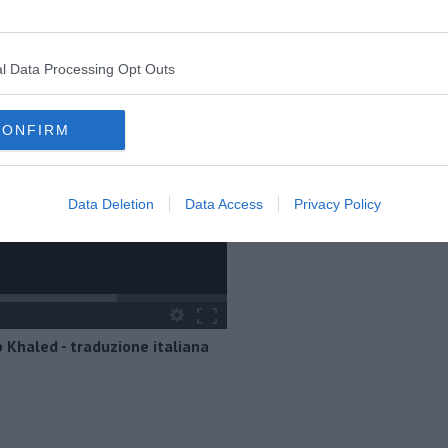
l Data Processing Opt Outs
CONFIRM
Data Deletion
Data Access
Privacy Policy
 Khaled - traduzione italiana