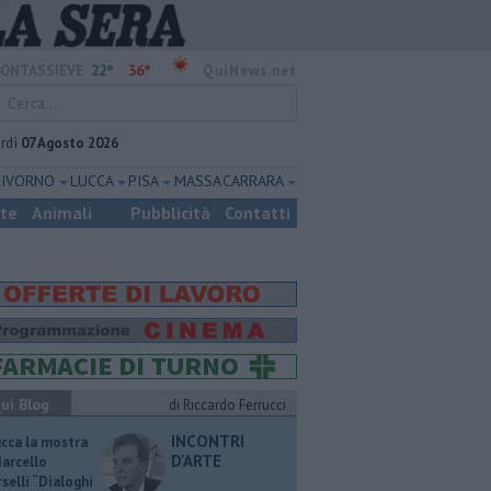
22°
36°
ONTASSIEVE
QuiNews.net
rdì
07 Agosto 2026
LIVORNO
LUCCA
PISA
MASSA CARRARA
ste
Animali
Pubblicità
Contatti
ui Blog
di Riccardo Ferrucci
INCONTRI
ucca la mostra
D'ARTE
Marcello
selli “Dialoghi