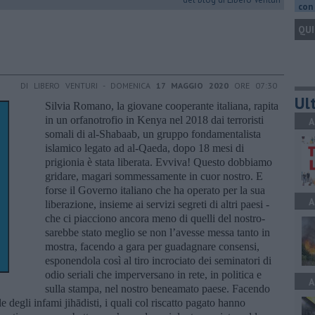
con 
QUI
DI LIBERO VENTURI - DOMENICA
17 MAGGIO 2020
ORE 07:30
Ult
Silvia Romano, la giovane cooperante italiana, rapita
in un orfanotrofio in Kenya nel 2018 dai terroristi
A
somali di al-Shabaab, un gruppo fondamentalista
islamico legato ad al-Qaeda, dopo 18 mesi di
prigionia è stata liberata. Evviva! Questo dobbiamo
gridare, magari sommessamente in cuor nostro. E
forse il Governo italiano che ha operato per la sua
A
liberazione, insieme ai servizi segreti di altri paesi -
che ci piacciono ancora meno di quelli del nostro-
sarebbe stato meglio se non l’avesse messa tanto in
mostra, facendo a gara per guadagnare consensi,
esponendola così al tiro incrociato dei seminatori di
odio seriali che imperversano in rete, in politica e
A
sulla stampa, nel nostro beneamato paese. Facendo
le degli infami jihādisti, i quali col riscatto pagato hanno