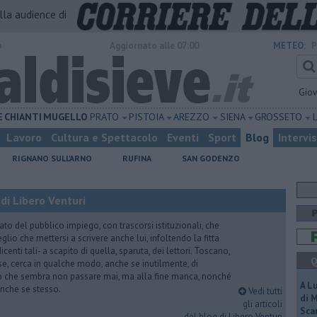
alla audience di
o
Aggiornato alle 07:00
METEO:
P
Gio
E
CHIANTI
MUGELLO
PRATO
PISTOIA
AREZZO
SIENA
GROSSETO
Lavoro
Cultura e Spettacolo
Eventi
Sport
Blog
Intervi
RIGNANO SULL'ARNO
RUFINA
SAN GODENZO
di Libero Venturi
ato del pubblico impiego, con trascorsi istituzionali, che
lio che mettersi a scrivere anche lui, infoltendo la fitta
dicenti tali- a scapito di quella, sparuta, dei lettori. Toscano,
Q
e, cerca in qualche modo, anche se inutilmente, di
o che sembra non passare mai, ma alla fine manca, nonché
A L
, anche se stesso.
Vedi tutti
di 
gli articoli
Scar
del blog di Libero Venturi