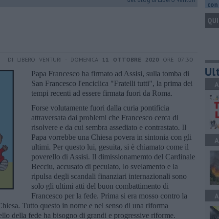
con 
QUI
DI LIBERO VENTURI - DOMENICA
11 OTTOBRE 2020
ORE 07:30
Ult
Papa Francesco ha firmato ad Assisi, sulla tomba di
San Francesco l'enciclica "Fratelli tutti", la prima dei
A
tempi recenti ad essere firmata fuori da Roma.
Forse volutamente fuori dalla curia pontificia
attraversata dai problemi che Francesco cerca di
risolvere e da cui sembra assediato e contrastato. Il
Papa vorrebbe una Chiesa povera in sintonia con gli
A
ultimi. Per questo lui, gesuita, si è chiamato come il
poverello di Assisi. Il dimissionamemto del Cardinale
Becciu, accusato di peculato, lo svelamento e la
ripulsa degli scandali finanziari internazionali sono
solo gli ultimi atti del buon combattimento di
Francesco per la fede. Prima si era mosso contro la
A
 Chiesa. Tutto questo in nome e nel senso di una riforma
lo della fede ha bisogno di grandi e progressive riforme.