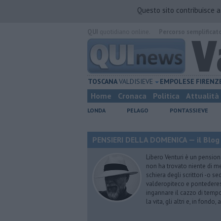
Questo sito contribuisce 
QUI
quotidiano online.
Percorso semplificat
TOSCANA
VALDISIEVE
EMPOLESE
FIRENZ
Home
Cronaca
Politica
Attualità
LONDA
PELAGO
PONTASSIEVE
PENSIERI DELLA DOMENICA — il Blog 
Libero Venturi è un pension
non ha trovato niente di meg
schiera degli scrittori -o se
valderopiteco e pontederes
ingannare il cazzo di temp
la vita, gli altri e, in fondo