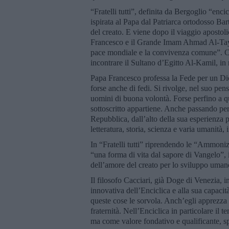
“Fratelli tutti”, definita da Bergoglio “enci
ispirata al Papa dal Patriarca ortodosso Ba
del creato. E viene dopo il viaggio aposto
Francesco e il Grande Imam Ahmad Al-Tayy
pace mondiale e la convivenza comune”. 
incontrare il Sultano d’Egitto Al-Kamil, in 
Papa Francesco professa la Fede per un Dio 
forse anche di fedi. Si rivolge, nel suo pensier
uomini di buona volontà. Forse perfino a que
sottoscritto appartiene. Anche passando pe
Repubblica, dall’alto della sua esperienza p
letteratura, storia, scienza e varia umanità,
In “Fratelli tutti” riprendendo le “Ammonizio
“una forma di vita dal sapore di Vangelo”, i
dell’amore del creato per lo sviluppo umano
Il filosofo Cacciari, già Doge di Venezia, in
innovativa dell’Enciclica e alla sua capacit
queste cose le sorvola. Anch’egli apprezza 
fraternità. Nell’Enciclica in particolare il 
ma come valore fondativo e qualificante, spe