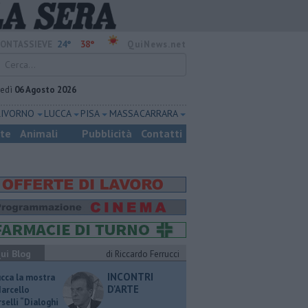
24°
38°
ONTASSIEVE
QuiNews.net
vedì
06 Agosto 2026
LIVORNO
LUCCA
PISA
MASSA CARRARA
ste
Animali
Pubblicità
Contatti
ui Blog
di Riccardo Ferrucci
INCONTRI
ucca la mostra
D'ARTE
Marcello
selli “Dialoghi