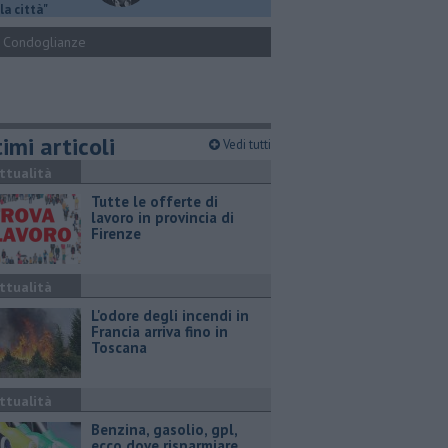
la città"
Condoglianze
imi articoli
Vedi tutti
ttualità
​Tutte le offerte di
lavoro in provincia di
Firenze
ttualità
L'odore degli incendi in
Francia arriva fino in
Toscana
ttualità
​Benzina, gasolio, gpl,
ecco dove risparmiare