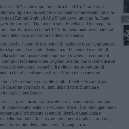
clica sociale”, viene dopo l’enciclica del 2015, “Laudato sì”,
rtolomeo, riguardante, sempre con richiamo francescano, la cura
lico negli Emirati Arabi ad Abu Dhabi dove, un anno fa, Papa
A
eb firmarono il “Documento sulla Fratellanza Umana per la
Come San Francesco che nel 1219, in pieno medioevo, andò ad
nome della pace, dell’amore e della fratellanza.
unico che è sopra le distinzioni di nazioni e razze e, aggiungo,
o ispirato, ai credenti cristiani, a tutti i credenti e a tutti gli
lla schiera di miscredenti e ignoranti inveterati a cui pure il
r uomini di fede laica come Eugenio Scalfari che la domenica su
ressoché centenaria, svagella di politica, ma soprattutto di
 intanto che -dice- si spenge il sole. E non è una canzone.
ni” di San Francesco rivolte a tutti i fratelli e le sorelle per
l Papa torna con forza sui temi della fraternità umana e
 integrale e per la pace.
tervistato, si è mostrato più scettico relativamente alla portata
à di incidere sulla realtà che viviamo. Ma lui è un intelligentone e
comunque il riferimento ai temi di libertà, uguaglianza e
tema della fraternità è focalizzato non come semplice corollario,
sso trascurato, della libertà e dell’uguaglianza.