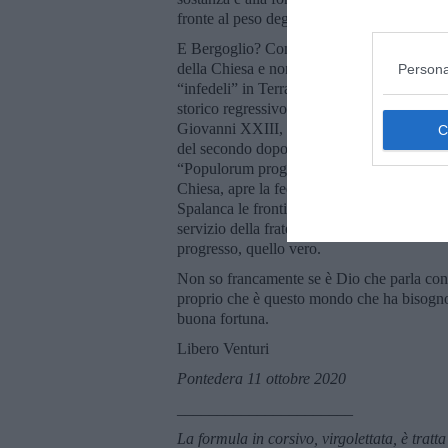
fronte al peso degli affanni. Diversi dei qua
E Bergoglio? Come San Francesco professò p
della Chiesa e non solo e si fece testimone 
Persona
“infedeli” in Terra Santa -ogni tempo port
storico regressivo dove i muri non si abbat
Giovanni XXIII, il Pontefice del Concilio,
del secondo dopo guerra verso il dialogo e 
“Populorum progressio”. Francesco non è un
Chiesa, apre la fede alle fedi e interpreta 
Spalanca le frontiere alla speranza e risch
servizio della fraternità nel mondo”. Che s
progresso, quello vero.
Non so francamente se è Dio che parla con
proprio che è questo mondo che ha bisogno
buona fortuna.
Libero Venturi
Pontedera 11 ottobre 2020
______________________
La f
ormula in corsivo, virgolettata, è tratta