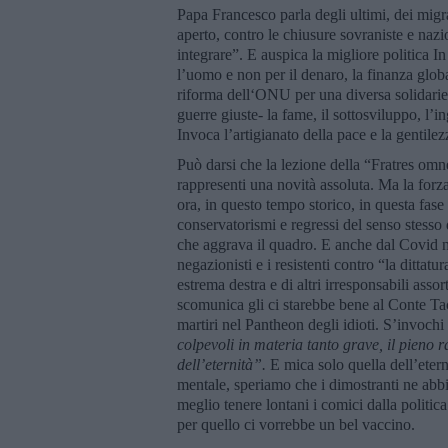
Papa Francesco parla degli ultimi, dei mi
aperto, contro le chiusure sovraniste e nazi
integrare”. E auspica la migliore politica 
l’uomo e non per il denaro, la finanza globa
riforma dell‘ONU per una diversa solidariet
guerre giuste- la fame, il sottosviluppo, l’in
Invoca l’artigianato della pace e la gentilez
Può darsi che la lezione della “Fratres omne
rappresenti una novità assoluta. Ma la forza
ora, in questo tempo storico, in questa fase 
conservatorismi e regressi del senso stesso
che aggrava il quadro. E anche dal Covid 
negazionisti e i resistenti contro “la ditta
estrema destra e di altri irresponsabili asso
scomunica gli ci starebbe bene al Conte Tac
martiri nel Pantheon degli idioti. S’invoch
colpevoli in materia tanto grave, il pieno 
dell
’
eternità”.
E mica solo quella dell’etern
mentale, speriamo che i dimostranti ne abbi
meglio tenere lontani i comici dalla politica
per quello ci vorrebbe un bel vaccino.