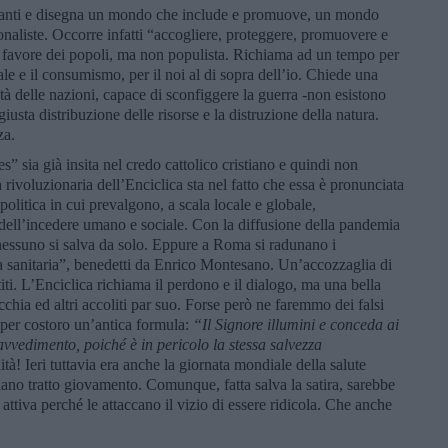
granti e disegna un mondo che include e promuove, un mondo
onaliste. Occorre infatti “accogliere, proteggere, promuovere e
In favore dei popoli, ma non populista. Richiama ad un tempo per
le e il consumismo, per il noi al di sopra dell’io. Chiede una
à delle nazioni, capace di sconfiggere la guerra -non esistono
giusta distribuzione delle risorse e la distruzione della natura.
za.
s” sia già insita nel credo cattolico cristiano e quindi non
 rivoluzionaria dell’Enciclica sta nel fatto che essa è pronunciata
politica in cui prevalgono, a scala locale e globale,
 dell’incedere umano e sociale. Con la diffusione della pandemia
nessuno si salva da solo. Eppure a Roma si radunano i
tura sanitaria”, benedetti da Enrico Montesano. Un’accozzaglia di
rtiti. L’Enciclica richiama il perdono e il dialogo, ma una bella
chia ed altri accoliti par suo. Forse però ne faremmo dei falsi
i per costoro un’antica formula:
“
Il Signore illumini e conceda ai
ravvedimento, poiché è in pericolo la stessa salvezza
ità! Ieri tuttavia era anche la giornata mondiale della salute
ano tratto giovamento. Comunque, fatta salva la satira, sarebbe
 attiva perché le attaccano il vizio di essere ridicola. Che anche