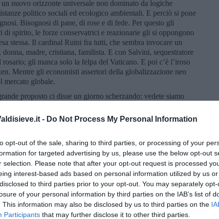
 un nuovo orizzonte universale non dominato da logiche
stanze politico sociali ed ecologico ambientali. E perciò si pone
sognosi. Bisognosi di pane, di rose e di fede. Per questo gli
ri di spirito, le forze conservatrici e reazionarie gli si oppongono
iesa stessa. Il cardinal Ruini fra tutti, che sembra invocare un
 donna, madre, cristiana, familista. E con Salvini, sequestratore
 rosario; gli manca solo la felpa del Vaticano. E poi c’è l’iroso
n. Mentre gli economisti assertori della globalizzazione neo
el mercato globale.
 grande proposto ci disse un giorno scherzando: vedete siamo
 destra, di centro e di sinistra. Fu con gli operai in lotta perché da
sua coscienza gli dicevano di stare. E ho un amico che lavora in
ldisieve.it -
Do Not Process My Personal Information
uando espone e propone testi riguardanti Papa Francesco molti
 è un comunista! E poco ci manca che si facciano il segno della
to opt-out of the sale, sharing to third parties, or processing of your per
bbiati a Jorge Mario Bergoglio, accusato di essere stato tiepido
formation for targeted advertising by us, please use the below opt-out s
ina e ora, all’opposto, tacciato di simpatie comuniste.
r selection. Please note that after your opt-out request is processed y
ia un’altra. Papa Wojtyla, San Giovanni Paolo II, è stato un
eing interest-based ads based on personal information utilized by us or
o e il comunismo ed entrambi ha combattuto. Ha demolito con la
disclosed to third parties prior to your opt-out. You may separately opt-
gini della cortina di ferro dei paesi socialisti. Ed è stato un
losure of your personal information by third parties on the IAB’s list of
feso le prerogative della Chiesa cattolica romana oltre la propria
. This information may also be disclosed by us to third parties on the
IA
Papa Benedetto XVI era -ed è- un alto teologo, attento alla
Participants
that may further disclose it to other third parties.
vuto il coraggio umano della rinuncia, “ingravescente aetate”, di