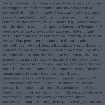
. —
Non esiste nel mio immaginario privato un pensiero particolare
di Ferragosto, se non la memoria di qualche vacanza e della
canzone di Gianni Morandi,
“notte di Ferragosto, calda la spiaggia
e caldo il mare, freddo questo mio cuor senza te...”
. Inutile poi
pensare alle stelle cadenti, da San Lorenzo in giù, perché cadono
solo i desideri e, in genere, ci aspetta la “burrasca di Ferragosto”. E
meglio non pensare ai gavettoni ferragostani o altre stronzate
simili. La mia prima arbitraria riflessione di Ferragosto va allora alla
zanzara. Sarà perché ieri notte uno o più di quei maledetti
animaletti, alcuni dei quali sfoggianti addirittura livree da tigre e non
esistendo per loro un domatore, mi ha riempito di pinzi. Tra l’altro le
ultime della serie si sono silenziate e non emettono più alcun suono
premonitore prima dell’attacco, vigliacche! Si è già detto che sono
solo le femmine a pinzare, ma non voglio insistere con la misoginia,
anche il maschio comunque darà il suo apporto, se non altro per la
riproduzione della specie. Ecco e se si modificassero
geneticamente fino a farle diventare tutti maschi non pungenti?
Sarebbe proprio scorretto? Poco entusiasmante per i maschi di
zanzara, lo ammetto, ma alla fine se la vedrebbero un po’ fra loro.
Almeno noi, omofobici non siamo. Insomma la zanzara a che serve
nel creato? Quando è che Nostro Signore compì questo
capolavoro? Immagino il quinto giorno, quando creò gli animali che