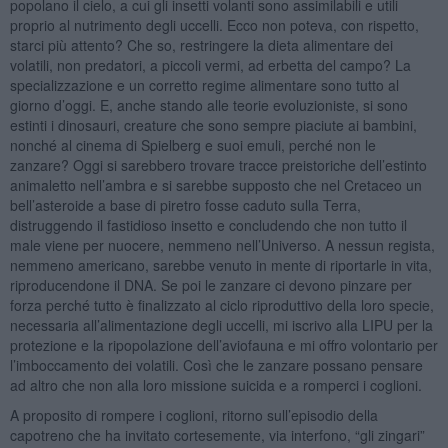
popolano il cielo, a cui gli insetti volanti sono assimilabili e utili
proprio al nutrimento degli uccelli. Ecco non poteva, con rispetto,
starci più attento? Che so, restringere la dieta alimentare dei
volatili, non predatori, a piccoli vermi, ad erbetta del campo? La
specializzazione e un corretto regime alimentare sono tutto al
giorno d’oggi. E, anche stando alle teorie evoluzioniste, si sono
estinti i dinosauri, creature che sono sempre piaciute ai bambini,
nonché al cinema di Spielberg e suoi emuli, perché non le
zanzare? Oggi si sarebbero trovare tracce preistoriche dell’estinto
animaletto nell’ambra e si sarebbe supposto che nel Cretaceo un
bell’asteroide a base di piretro fosse caduto sulla Terra,
distruggendo il fastidioso insetto e concludendo che non tutto il
male viene per nuocere, nemmeno nell’Universo. A nessun regista,
nemmeno americano, sarebbe venuto in mente di riportarle in vita,
riproducendone il DNA. Se poi le zanzare ci devono pinzare per
forza perché tutto è finalizzato al ciclo riproduttivo della loro specie,
necessaria all’alimentazione degli uccelli, mi iscrivo alla LIPU per la
protezione e la ripopolazione dell’aviofauna e mi offro volontario per
l’imboccamento dei volatili. Così che le zanzare possano pensare
ad altro che non alla loro missione suicida e a romperci i coglioni.
A proposito di rompere i coglioni, ritorno sull’episodio della
capotreno che ha invitato cortesemente, via interfono, “gli zingari”