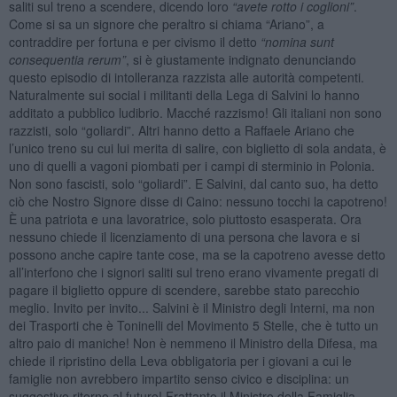
saliti sul treno a scendere, dicendo loro
“avete rotto i coglioni”
.
Come si sa un signore che peraltro si chiama “Ariano”, a
contraddire per fortuna e per civismo il detto
“nomina sunt
consequentia rerum”
, si è giustamente indignato denunciando
questo episodio di intolleranza razzista alle autorità competenti.
Naturalmente sui social i militanti della Lega di Salvini lo hanno
additato a pubblico ludibrio. Macché razzismo! Gli italiani non sono
razzisti, solo “goliardi”. Altri hanno detto a Raffaele Ariano che
l’unico treno su cui lui merita di salire, con biglietto di sola andata, è
uno di quelli a vagoni piombati per i campi di sterminio in Polonia.
Non sono fascisti, solo “goliardi”. E Salvini, dal canto suo, ha detto
ciò che Nostro Signore disse di Caino: nessuno tocchi la capotreno!
È una patriota e una lavoratrice, solo piuttosto esasperata. Ora
nessuno chiede il licenziamento di una persona che lavora e si
possono anche capire tante cose, ma se la capotreno avesse detto
all’interfono che i signori saliti sul treno erano vivamente pregati di
pagare il biglietto oppure di scendere, sarebbe stato parecchio
meglio. Invito per invito... Salvini è il Ministro degli Interni, ma non
dei Trasporti che è Toninelli del Movimento 5 Stelle, che è tutto un
altro paio di maniche! Non è nemmeno il Ministro della Difesa, ma
chiede il ripristino della Leva obbligatoria per i giovani a cui le
famiglie non avrebbero impartito senso civico e disciplina: un
suggestivo ritorno al futuro! Frattanto il Ministro della Famiglia