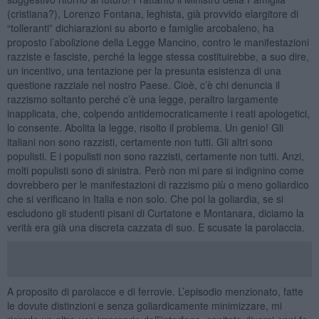
(cristiana?), Lorenzo Fontana, leghista, già provvido elargitore di
“tolleranti” dichiarazioni su aborto e famiglie arcobaleno, ha
proposto l’abolizione della Legge Mancino, contro le manifestazioni
razziste e fasciste, perché la legge stessa costituirebbe, a suo dire,
un incentivo, una tentazione per la presunta esistenza di una
questione razziale nel nostro Paese. Cioè, c’è chi denuncia il
razzismo soltanto perché c’è una legge, peraltro largamente
inapplicata, che, colpendo antidemocraticamente i reati apologetici,
lo consente. Abolita la legge, risolto il problema. Un genio! Gli
italiani non sono razzisti, certamente non tutti. Gli altri sono
populisti. E i populisti non sono razzisti, certamente non tutti. Anzi,
molti populisti sono di sinistra. Però non mi pare si indignino come
dovrebbero per le manifestazioni di razzismo più o meno goliardico
che si verificano in Italia e non solo. Che poi la goliardia, se si
escludono gli studenti pisani di Curtatone e Montanara, diciamo la
verità era già una discreta cazzata di suo. E scusate la parolaccia.
A proposito di parolacce e di ferrovie. L’episodio menzionato, fatte
le dovute distinzioni e senza goliardicamente minimizzare, mi