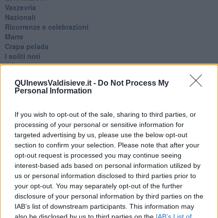
Vaxzevria
Nazionali
​Ricorrenze e celebrazioni
Marte
​Crapa pelada
​I soliti noti
Arie
​Vaccine Easing
QUInewsValdisieve.it -
Do Not Process My
No profit
Personal Information
Dragonheart
Con-ter?
​Con-te
If you wish to opt-out of the sale, sharing to third parties, or
Coincidenze e crisi
processing of your personal or sensitive information for
L'amico
targeted advertising by us, please use the below opt-out
​L’anno del vaccino
section to confirm your selection. Please note that after your
Giulio Regeni
opt-out request is processed you may continue seeing
​Il rosario
interest-based ads based on personal information utilized by
Paolo Rossi
us or personal information disclosed to third parties prior to
Maradona
your opt-out. You may separately opt-out of the further
Cronaca
disclosure of your personal information by third parties on the
​Ancora Covid
IAB’s list of downstream participants. This information may
​Biden!
also be disclosed by us to third parties on the
IAB’s List of