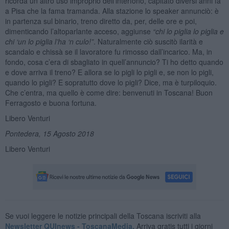
ricorda un altro uso improprio dell’interfono, capitato diversi anni fa
a Pisa che la fama tramanda. Alla stazione lo speaker annunciò: è
in partenza sul binario, treno diretto da, per, delle ore e poi,
dimenticando l’altoparlante acceso, aggiunse
“chi lo piglia lo piglia e
chi ‘un lo piglia l’ha ‘n culo!”
. Naturalmente ciò suscitò ilarità e
scandalo e chissà se il lavoratore fu rimosso dall’incarico. Ma, in
fondo, cosa c’era di sbagliato in quell’annuncio? Ti ho detto quando
e dove arriva il treno? E allora se lo pigli lo pigli e, se non lo pigli,
quando lo pigli? E sopratutto dove lo pigli? Dice, ma è turpiloquio.
Che c’entra, ma quello è come dire: benvenuti in Toscana! Buon
Ferragosto e buona fortuna.
Libero Venturi
Pontedera, 15 Agosto 2018
Libero Venturi
Se vuoi leggere le notizie principali della Toscana iscriviti alla
Newsletter QUInews - ToscanaMedia.
Arriva gratis tutti i giorni