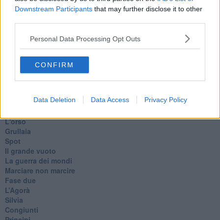
In memoria
Downstream Participants
that may further disclose it to other
​Ancora Francesco
third parties.
Rieccoci
Tenet
Personal Data Processing Opt Outs
Francesco
Suarez
​Il responso
CONFIRM
Willy
Non lo so
Destino
Data Deletion
Data Access
Privacy Policy
Valdera
Commissari
L'orso
Grullaia
Spot
​Il grande vuoto
​La guerra dei mondi
Marciare non marcire
Fase due
L’Agorà
Silvia
Congiunti
Principi