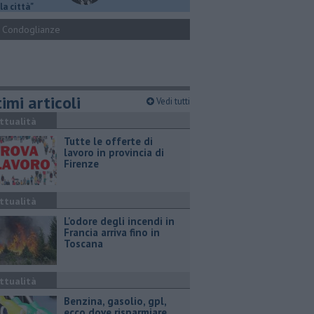
la città"
Condoglianze
imi articoli
Vedi tutti
ttualità
​Tutte le offerte di
lavoro in provincia di
Firenze
ttualità
L'odore degli incendi in
Francia arriva fino in
Toscana
ttualità
​Benzina, gasolio, gpl,
ecco dove risparmiare