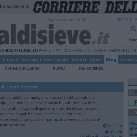
alla audience di
o
Aggiornato alle 07:00
METEO:
P
Vene
E
CHIANTI
MUGELLO
PRATO
PISTOIA
AREZZO
SIENA
GROSSETO
Lavoro
Cultura e Spettacolo
Eventi
Sport
Blog
Intervi
RIGNANO SULL'ARNO
RUFINA
SAN GODENZO
di Libero Venturi
ato del pubblico impiego, con trascorsi istituzionali, che
lio che mettersi a scrivere anche lui, infoltendo la fitta
dicenti tali- a scapito di quella, sparuta, dei lettori. Toscano,
Q
e, cerca in qualche modo, anche se inutilmente, di
o che sembra non passare mai, ma alla fine manca, nonché
A L
, anche se stesso.
Vedi tutti
di 
gli articoli
Scar
del blog di Libero Venturi