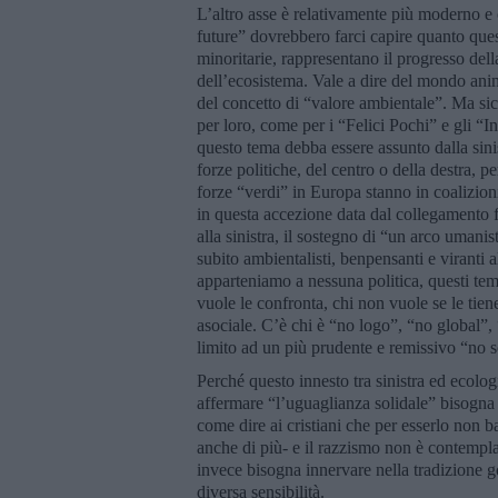
L’altro asse è relativamente più moderno e c
future” dovrebbero farci capire quanto ques
minoritarie, rappresentano il progresso del
dell’ecosistema. Vale a dire del mondo anima
del concetto di “valore ambientale”. Ma si
per loro, come per i “Felici Pochi” e gli “I
questo tema debba essere assunto dalla sin
forze politiche, del centro o della destra, 
forze “verdi” in Europa stanno in coalizioni
in questa accezione data dal collegamento 
alla sinistra, il sostegno di “un arco uman
subito ambientalisti, benpensanti e viranti
apparteniamo a nessuna politica, questi tem
vuole le confronta, chi non vuole se le tien
asociale. C’è chi è “no logo”, “no global”
limito ad un più prudente e remissivo “no s
Perché questo innesto tra sinistra ed ecolo
affermare “l’uguaglianza solidale” bisogna 
come dire ai cristiani che per esserlo non b
anche di più- e il razzismo non è contempla
invece bisogna innervare nella tradizione 
diversa sensibilità.