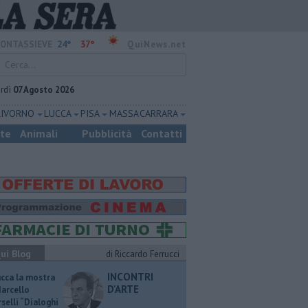
24°
37°
ONTASSIEVE
QuiNews.net
rdì
07 Agosto 2026
LIVORNO
LUCCA
PISA
MASSA CARRARA
ste
Animali
Pubblicità
Contatti
ui Blog
di Riccardo Ferrucci
INCONTRI
ucca la mostra
D'ARTE
Marcello
selli “Dialoghi