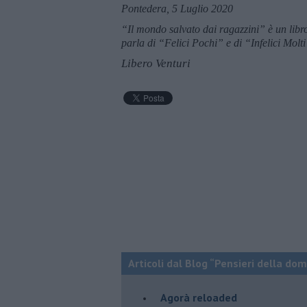
Pontedera, 5 Luglio 2020
“Il mondo salvato dai ragazzini” è un libro
parla di “Felici Pochi” e di “Infelici Molti
Libero Venturi
Articoli dal Blog “Pensieri della dom
​Agorà reloaded