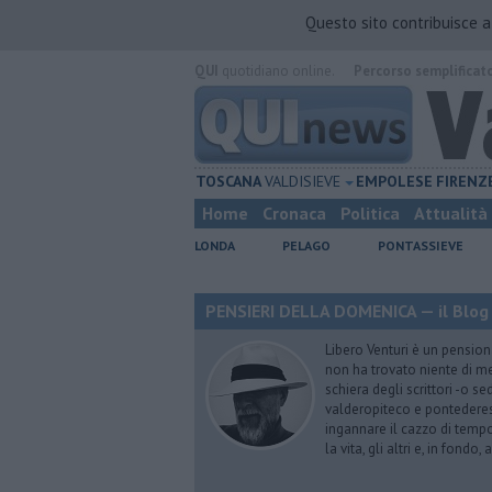
Questo sito contribuisce 
QUI
quotidiano online.
Percorso semplificat
TOSCANA
VALDISIEVE
EMPOLESE
FIRENZ
Home
Cronaca
Politica
Attualità
LONDA
PELAGO
PONTASSIEVE
PENSIERI DELLA DOMENICA — il Blog 
Libero Venturi è un pension
non ha trovato niente di meg
schiera degli scrittori -o se
valderopiteco e pontederes
ingannare il cazzo di temp
la vita, gli altri e, in fondo