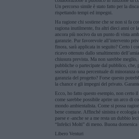
collaborazione il pubblico in funzione di co
Un percorso simile è stato fatto per la disc
rispettando tempi ed impegni.
Ha ragione chi sostiene che se non si fa cos
ragiona inutilmente, fra altri dieci anni ce
ancora più nocivo da un punto di vista ambi
garanzie. Pur favorevole all’intervento priv
finora, sarà applicata in seguito? Certo i co
ricavo ottenuto dallo smaltimento dell’amian
chiusura prevista. Ma non sarebbe meglio, a
pubbliche o partecipate dal pubblico, che, 
società con una percentuale di minoranza o 
garanzia del progetto? Forse questo potreb
la chance e gli impegni del privato. Garant
Ecco, ho fatto questo esempio, non certo il p
come sarebbe possibile aprire un arco di confr
mondo ambientalista. Come si possa ragionar
bene comune. Affinché sinistra e ecologia d
paese e -anche se a me resta un dubbio lecit
“Infelici Molti” di meno. Buona domenica 
Libero Venturi