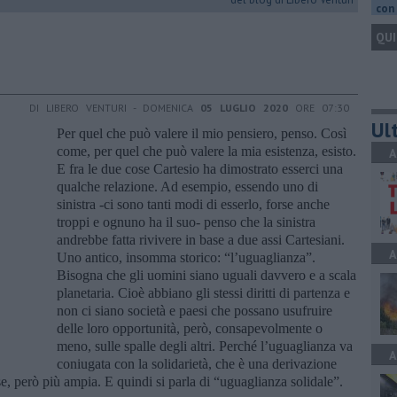
con 
QUI
DI LIBERO VENTURI - DOMENICA
05 LUGLIO 2020
ORE 07:30
Ult
Per quel che può valere il mio pensiero, penso. Così
come, per quel che può valere la mia esistenza, esisto.
A
E fra le due cose Cartesio ha dimostrato esserci una
qualche relazione. Ad esempio, essendo uno di
sinistra -ci sono tanti modi di esserlo, forse anche
troppi e ognuno ha il suo- penso che la sinistra
andrebbe fatta rivivere in base a due assi Cartesiani.
A
Uno antico, insomma storico: “l’uguaglianza”.
Bisogna che gli uomini siano uguali davvero e a scala
planetaria. Cioè abbiano gli stessi diritti di partenza e
non ci siano società e paesi che possano usufruire
delle loro opportunità, però, consapevolmente o
meno, sulle spalle degli altri. Perché l’uguaglianza va
A
coniugata con la solidarietà, che è una derivazione
e, però più ampia. E quindi si parla di “uguaglianza solidale”.