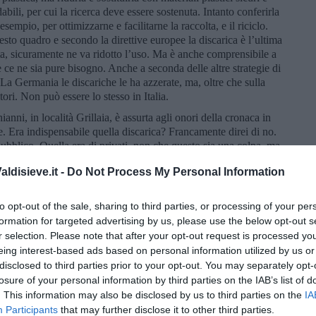
abili, per cui la ricerca deve essere sostenuta. Intanto conferirla
sempio, per ottimizzarne e facilitarne la raccolta, e il riciclo.
uesto quadro e secondo la direttive europee la discarica è l’ultima
ta, sicuramente ne va ridotto l’uso. Ma è anche comprensibile a
 ce ne sia pure bisogno. Anche a seconda delle altre strategie di
. La Germania le discariche le ha azzerate, ma, oltre che sulla
tori. Non può essere lo stesso in Italia.
hianni, in località Grillaia, è assurta agli onori della cronaca in
te. Era indispensabile quella discarica? Francamente direi di no.
pubblico. Quella era di privati, non che questo sia una colpa, ma
 problema è che il suo “post mortem” non è stato curato a dovere
ldisieve.it -
Do Not Process My Personal Information
uisce ancora un rischio ambientale, secondo una nota dell’Arpat.
ientale della Toscana ha svolto in proposito accertamenti che
attere amministrativo e penale alle autorità
competenti
”
, come
to opt-out of the sale, sharing to third parties, or processing of your per
formation for targeted advertising by us, please use the below opt-out s
r selection. Please note that after your opt-out request is processed y
a della discarica e determinarne veramente la chiusura, la
eing interest-based ads based on personal information utilized by us or
che ne prevede la copertura con rifiuti di amianto. Ciò
ost mortem” che, come si è visto in questi anni, ha costituito la
disclosed to third parties prior to your opt-out. You may separately opt-
ato nelle quantità e nei tempi, presentato dai gestori della “Nuova
losure of your personal information by third parties on the IAB’s list of
evole dell’Arpat.
. This information may also be disclosed by us to third parties on the
IA
Participants
that may further disclose it to other third parties.
e dei Comuni della Valdera e il Circolo della Lega Ambiente