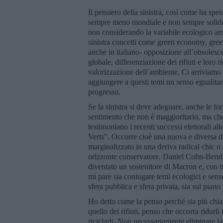
Il pensiero della sinistra, così come ha spess
sempre meno mondiale e non sempre solidal
non considerando la variabile ecologico am
sinistra concetti come green economy, gree
anche in italiano- opposizione all’obsolesc
globale, differenziazione dei rifiuti e loro 
valorizzazione dell’ambiente. Ci arriviamo
aggiungere a questi temi un senso egualitari
progresso.
Se la sinistra si deve adeguare, anche le fo
sentimento che non è maggioritario, ma che
testimoniano i recenti successi elettorali al
Verts”. Occorre cioè una nuova e diversa d
marginalizzato in una deriva radical chic o
orizzonte conservatore. Daniel Cohn-Bendit
diventato un sostenitore di Macron e, con t
mi pare sia coniugare temi ecologici e senso
sfera pubblica e sfera privata, sia sul piano
Ho detto come la penso perché sia più chia
quello dei rifiuti, penso che occorra ridurl
riciclarli. Non necessariamente eliminare la p