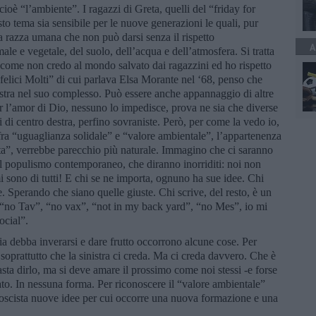
ioè “l’ambiente”. I ragazzi di Greta, quelli del “friday for
to tema sia sensibile per le nuove generazioni le quali, pur
la razza umana che non può darsi senza il rispetto
A
le e vegetale, del suolo, dell’acqua e dell’atmosfera. Si tratta
ccome non credo al mondo salvato dai ragazzini ed ho rispetto
nfelici Molti” di cui parlava Elsa Morante nel ‘68, penso che
istra nel suo complesso. Può essere anche appannaggio di altre
per l’amor di Dio, nessuno lo impedisce, prova ne sia che diverse
 di centro destra, perfino sovraniste. Però, per come la vedo io,
fra “uguaglianza solidale” e “valore ambientale”, l’appartenenza
ista”, verrebbe parecchio più naturale. Immagino che ci saranno
 al populismo contemporaneo, che diranno inorriditi: noi non
i sono di tutti! E chi se ne importa, ognuno ha sue idee. Chi
e. Sperando che siano quelle giuste. Chi scrive, del resto, è un
, “no Tav”, “no vax”, “not in my back yard”, “no Mes”, io mi
ocial”.
gia debba inverarsi e dare frutto occorrono alcune cose. Per
soprattutto che la sinistra ci creda. Ma ci creda davvero. Che è
asta dirlo, ma si deve amare il prossimo come noi stessi -e forse
to. In nessuna forma. Per riconoscere il “valore ambientale”
goscista nuove idee per cui occorre una nuova formazione e una