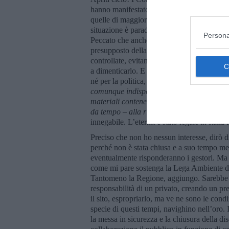
hanno manifestato la loro opposizione. Le f
quelle di maggioranza, hanno chiesto la re
situazione è paradossale. La Grillaia divent
Persona
Peccato che anche togliere e smaltire corret
presupposto della tutela ambientale. E l’uni
controllate, evitando la diffusione di fibre
a dimenticarlo. E dimenticare di inquadrar
né per la politica, né per l’ambiente. Nella
comunque indispensabile affrontare in via g
materiali contenenti amianto, se si vuole
da tempo – alla rimozione dei tantissimi 
innegabile. L’eternit è stato legale in Italia
Preciso che non ho nessun interesse, dirò d
perché non è stata chiusa e a suo tempo me
eventualmente risponderanno i gestori. Ma
come mi pare sostenga la Lega Ambiente de
Tantomeno la Regione, aggiungo. Sarebbe p
responsabilità di un privato, creando un pr
il sito, espropriarlo, ma ve ne sono le cond
specie di questi tempi, navighino nell’oro.
la messa in sicurezza e la chiusura della d