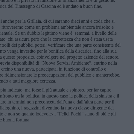
ntrollo e il privato in funzione di finanziamento e di gestione.
arica del Tirassegno di Cascina ed è andato a buon fine,
ì anche per la Grillaia, di cui saranno dieci anni e coda che si
 la ritroveremo come un problema ambientale ancora irrisolto e
entale. Se un dubbio legittimo viene è, semmai, a livello delle
ato, chi assicura però che la correttezza che non è stata usata
ntrolli dei pubblici poteri: verificare che una parte consistente del
to venga investito per la bonifica della discarica, fino alla sua
 questo proposito, coinvolgere nel progetto aziende del settore,
previa disponibilità di “Nuova Servizi Ambiente”, entrino nella
creino una nuova, partecipata, in funzione di controllo e
be ridimensionare le preoccupazioni del pubblico e manterrebbe,
endo a tutti maggiore certezza.
iù indicato, ma forse il più attuale e spinoso, per far capire
onto tra la politica, in questo caso la politica della sinistra e il
e in termini non preconcetti dall’una e dall’altra parte per il
ialoghino, i ragazzini diventino la nuova classe dirigente del
o e non so quanto lodevole- i “Felici Pochi” siano di più e gli
e buona fortuna.