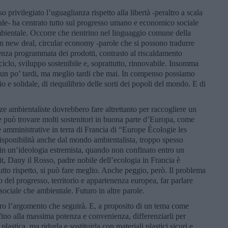
o privilegiato l’uguaglianza rispetto alla libertà -peraltro a scala
e- ha centrato tutto sul progresso umano e economico sociale
bientale. Occorre che rientrino nel linguaggio comune della
n new deal, circular economy -parole che si possono tradurre
enza programmata dei prodotti, contrasto al riscaldamento
riciclo, sviluppo sostenibile e, soprattutto, rinnovabile. Insomma
 un po’ tardi, ma meglio tardi che mai. In compenso possiamo
o e solidale, di riequilibrio delle sorti dei popoli del mondo. E di
rze ambientaliste dovrebbero fare altrettanto per raccogliere un
 può trovare molti sostenitori in buona parte d’Europa, come
le amministrative in terra di Francia di “Europe Écologie les
isponibilità anche dal mondo ambientalista, troppo spesso
 in un’ideologia estremista, quando non confinato entro un
, Dany il Rosso, padre nobile dell’ecologia in Francia è
utto rispetto, si può fare meglio. Anche peggio, però. Il problema
 del progresso, territorio e appartenenza europea, far parlare
 sociale che ambientale. Futuro in altre parole.
ro l’argomento che seguirà. E, a proposito di un tema come
i fino alla massima potenza e convenienza, differenziarli per
lastica, ma ridurla e sostituirla con materiali plastici sicuri e