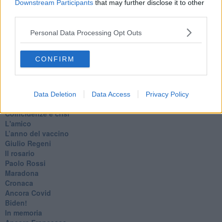
Downstream Participants
that may further disclose it to other
Nazionali
third parties.
​Ricorrenze e celebrazioni
Marte
Personal Data Processing Opt Outs
​Crapa pelada
​I soliti noti
Arie
CONFIRM
​Vaccine Easing
No profit
Dragonheart
Con-ter?
Data Deletion
Data Access
Privacy Policy
​Con-te
Coincidenze e crisi
L'amico
​L’anno del vaccino
Giulio Regeni
​Il rosario
Paolo Rossi
Maradona
Cronaca
​Ancora Covid
​Biden!
In memoria