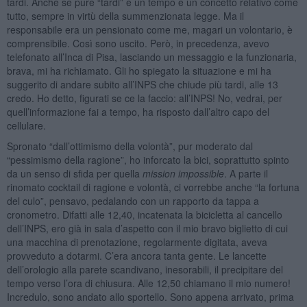
tardi. Anche se pure “tardi” è un tempo e un concetto relativo come
tutto, sempre in virtù della summenzionata legge. Ma il
responsabile era un pensionato come me, magari un volontario, è
comprensibile. Così sono uscito. Però, in precedenza, avevo
telefonato all’Inca di Pisa, lasciando un messaggio e la funzionaria,
brava, mi ha richiamato. Gli ho spiegato la situazione e mi ha
suggerito di andare subito all’INPS che chiude più tardi, alle 13
credo. Ho detto, figurati se ce la faccio: all’INPS! No, vedrai, per
quell’informazione fai a tempo, ha risposto dall’altro capo del
cellulare.
Spronato “dall’ottimismo della volontà”, pur moderato dal
“pessimismo della ragione”, ho inforcato la bici, soprattutto spinto
da un senso di sfida per quella
mission impossible
. A parte il
rinomato cocktail di ragione e volontà, ci vorrebbe anche “la fortuna
del culo”, pensavo, pedalando con un rapporto da tappa a
cronometro. Difatti alle 12,40, incatenata la bicicletta al cancello
dell’INPS, ero già in sala d’aspetto con il mio bravo biglietto di cui
una macchina di prenotazione, regolarmente digitata, aveva
provveduto a dotarmi. C’era ancora tanta gente. Le lancette
dell’orologio alla parete scandivano, inesorabili, il precipitare del
tempo verso l’ora di chiusura. Alle 12,50 chiamano il mio numero!
Incredulo, sono andato allo sportello. Sono appena arrivato, prima