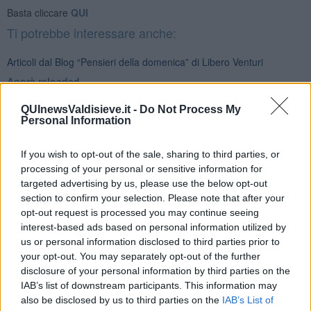
Basta cliccare
QUI
Ti potrebbe interessare anche:
Articoli dal Blog “Pensieri della domenica” di Libero Venturi
​Agorà reloaded
Ultimo
​L’urlo e gli inglesi
QUInewsValdisieve.it -
Do Not Process My
Personal Information
Carrà
Può darsi
Europei
If you wish to opt-out of the sale, sharing to third parties, or
Acciaio
processing of your personal or sensitive information for
Il Presidente
targeted advertising by us, please use the below opt-out
​Il Giro
section to confirm your selection. Please note that after your
Insopportabile
opt-out request is processed you may continue seeing
​Mentre
interest-based ads based on personal information utilized by
Luana
us or personal information disclosed to third parties prior to
​Ci vuole Fedez
your opt-out. You may separately opt-out of the further
​Cronaca di un vaccino annunciato
disclosure of your personal information by third parties on the
​Liberazione
IAB’s list of downstream participants. This information may
Esternazioni
also be disclosed by us to third parties on the
IAB’s List of
Vaxzevria