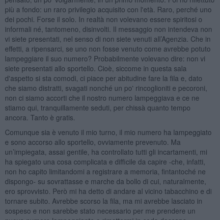
più a fondo: un raro privilegio acquisito con l'età. Raro, perché uno
dei pochi. Forse il solo. In realtà non volevano essere spiritosi o
informali né, tantomeno, disinvolti. Il messaggio non intendeva non
vi siete presentati, nel senso di non siete venuti all’Agenzia. Che in
effetti, a ripensarci, se uno non fosse venuto come avrebbe potuto
lampeggiare il suo numero? Probabilmente volevano dire: non vi
siete presentati allo sportello. Cioè, siccome in questa sala
d'aspetto si sta comodi, ci piace per abitudine fare la fila e, dato
che siamo distratti, svagati nonché un po' rincoglioniti e pecoroni,
non ci siamo accorti che il nostro numero lampeggiava e ce ne
stiamo qui, tranquillamente seduti, per chissà quanto tempo
ancora. Tanto è gratis.
Comunque sia è venuto il mio turno, il mio numero ha lampeggiato
e sono accorso allo sportello, ovviamente prevenuto. Ma
un’impiegata, assai gentile, ha controllato tutti gli incartamenti, mi
ha spiegato una cosa complicata e difficile da capire -che, infatti,
non ho capito limitandomi a registrare a memoria, fintantoché ne
dispongo- su sovrattasse e marche da bollo di cui, naturalmente,
ero sprovvisto. Però mi ha detto di andare al vicino tabacchino e di
tornare subito. Avrebbe scorso la fila, ma mi avrebbe lasciato in
sospeso e non sarebbe stato necessario per me prendere un