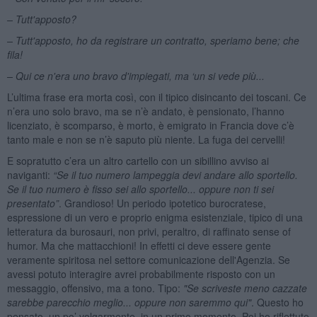
– Tutt'apposto?
– Tutt'apposto, ho da registrare un contratto, speriamo bene; che
fila!
– Qui ce n'era uno bravo d'impiegati, ma ‘un si vede più...
L’ultima frase era morta così, con il tipico disincanto dei toscani. Ce
n’era uno solo bravo, ma se n’è andato, è pensionato, l’hanno
licenziato, è scomparso, è morto, è emigrato in Francia dove c’è
tanto male e non se n’è saputo più niente. La fuga dei cervelli!
E sopratutto c’era un altro cartello con un sibillino avviso ai
naviganti:
“Se il tuo numero lampeggia devi andare allo sportello.
Se il tuo numero è fisso sei allo sportello... oppure non ti sei
presentato”
. Grandioso! Un periodo ipotetico burocratese,
espressione di un vero e proprio enigma esistenziale, tipico di una
letteratura da burosauri, non privi, peraltro, di raffinato sense of
humor. Ma che mattacchioni! In effetti ci deve essere gente
veramente spiritosa nel settore comunicazione dell'Agenzia. Se
avessi potuto interagire avrei probabilmente risposto con un
messaggio, offensivo, ma a tono. Tipo:
"Se scriveste meno cazzate
sarebbe parecchio meglio... oppure non saremmo qui
"
. Questo ho
pensato, un po’ volgarmente, in un primo momento. Poi ho riflettuto