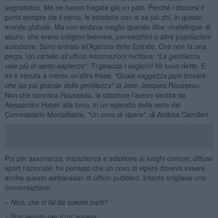
segnaletico. Me ne hanno fregate già un paio. Perché i discorsi li
porta sempre via il vento, le biciclette non si sa più chi, in questo
mondo globale. Ma non andava meglio quando dice -malelingue di
sicuro- che erano indigeni livornesi, ponsacchini o altre popolazioni
autoctone. Sono entrato all’Agenzia delle Entrate. Che non fa una
piega. Un cartello all’ufficio informazioni recitava:
“La gentilezza
vale più di cento sapienze”
. Ti giraccia i coglioni! Mi sono detto. E
mi è venuta a mente un’altra frase:
"Quale saggezza puoi trovare
che sia più grande della gentilezza"
di Jean-Jacques Rousseau.
Non che conosca Rousseau, la citazione l’avevo sentita da
Alessandro Haber alla tivvù, in un episodio della serie del
Commissario Montalbano, "Un covo di vipere", di Andrea Camilleri.
Poi per assonanza, impazienza e adesione ai luoghi comuni, diffuso
sport nazionale, ho pensato che un covo di vipere doveva essere
anche questo ambaradan di ufficio pubblico. Intanto origliavo una
conversazione:
– Nico, che ci fai da queste parti?
– Son venuto per il mi' socero.