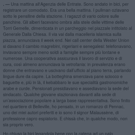
. —
Una mattina all'Agenzia delle Entrate. Sono andato in bici, per
registrare un comodato. Era una bella mattina. I pullman oziavano
sotto le pensiline della stazione. I ragazzi di vario colore sulle
panchine. Gli alberi facevano ombra alla stele delle vittime delle
Torri Gemelle, dimenticata in un parcheggio nel piazzale intitolato al
Generale Dalla Chiesa. Il via vai dalla macelleria islamica sulla
piazza, annunciava il week end. Nei call center della Wester Union
si davano il cambio magrebini, nigeriani e senegalesi: telefonavano,
inviavano sempre meno soldi a famiglie sempre più lontane e
numerose. Una cooperativa assicurava il lavoro di servizio e di
cura, così almeno annunciava la vetrofania: in prevalenza erano
donne che entravano e uscivano dall’ufficio al piano terra, parlando
lingue dure da capire. La botteghina smerciava pane sciocco e
baguette e, più in là, il kebabbaro le sue specialità gastronomiche
arabe e curde. Pensionati presidiavano e assediavano la sede del
sindacato. Qualche giovane stazionava davanti alla sede di
un’associazione popolare a larga base rappresentativa. Sono finito
nel quartiere di Belleville, ho pensato, in un romanzo di Pennac,
uno dei miei autori preferiti e io sono il signor Malaussène, di
professione capro espiatorio. E chissà che, in qualche modo, non
sia proprio vero.
Ho chiuso la bici legandola bene con la catena ad un palo