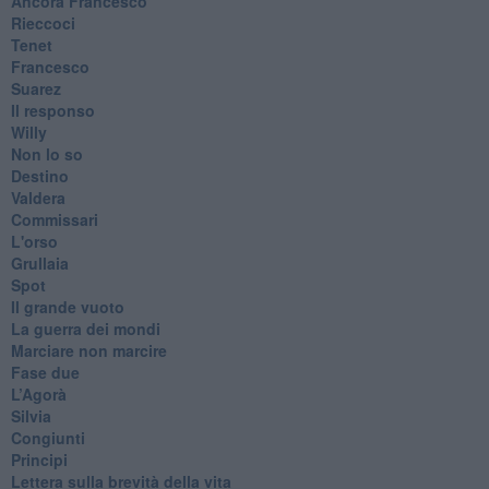
​Ancora Francesco
Rieccoci
Tenet
Francesco
Suarez
​Il responso
Willy
Non lo so
Destino
Valdera
Commissari
L'orso
Grullaia
Spot
​Il grande vuoto
​La guerra dei mondi
Marciare non marcire
Fase due
L’Agorà
Silvia
Congiunti
Principi
​Lettera sulla brevità della vita