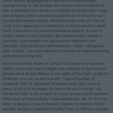
nuovo numero lampeggiante e rimettermi in coda daccapo.
Grande! Grazie. E così ho fatto. Ho ritrovato la bici incatenata al
palo e, liberatala, sono andato a comprare le marche. Non è stato
così semplice: prima sono dovuto passare da un bancomat per i
contanti che avesse contanti, almeno le poche volte che li ho sul
conto, e poi raggiungere un tabacchino in centro perché in quello
vicino il rivenditore era momentaneamente assente. A volte è il
privato carente e non il pubblico. Ma insomma tutto è andato a
buon fine, sono tornato e ho regolarmente registrato il mio
comodato. Dopodiché sono definitivamente “uscito” dall’Agenzia
delle “entrate”, con animo sollevato e divertito per questa simpatica
contraddizione in termini.
Avevo fatto presto. Anche se “presto” è un tempo e un concetto
relativo, come tutto, dopo la legge sulla relatività. In ogni caso ho
pensato bene di approfittarne e sono salito all'Inca Cgil. La Cgil è il
sindacato. Inca non so per cosa stia. Forse è il prefisso di
incapienti. Tutti noi, pensionati di questa fascia, più o meno lo
siamo. E c’è a chi va peggio. Ho fatto la fila per un bel po’, ma
chiudevano alle 12,30, mi pare, e c’erano ancora diverse persone.
Volevo solo un’informazione, il responsabile però alle 12,30 mi ha
detto, mi dispiace è ora di chiusura. Capisco, ho risposto. Ma ho
pensato: dio bono, ti ghiaccia l’insalata? Però, in effetti ero arrivato