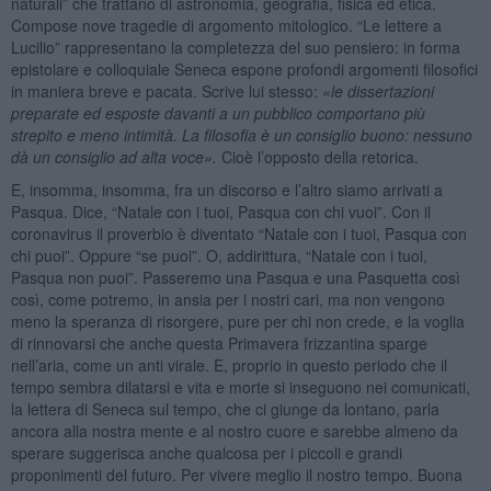
naturali” che trattano di astronomia, geografia, fisica ed etica.
Compose nove tragedie di argomento mitologico. “Le lettere a
Lucilio” rappresentano la completezza del suo pensiero: in forma
epistolare e colloquiale Seneca espone profondi argomenti filosofici
in maniera breve e pacata. Scrive lui stesso:
«le dissertazioni
preparate ed esposte davanti a un pubblico comportano più
strepito e meno intimità. La filosofia è un consiglio buono: nessuno
dà un consiglio ad alta voce».
Cioè l’opposto della retorica.
E, insomma, insomma, fra un discorso e l’altro siamo arrivati a
Pasqua. Dice, “Natale con i tuoi, Pasqua con chi vuoi”. Con il
coronavirus il proverbio è diventato “Natale con i tuoi, Pasqua con
chi puoi”. Oppure “se puoi”. O, addirittura, “Natale con i tuoi,
Pasqua non puoi”. Passeremo una Pasqua e una Pasquetta così
così, come potremo, in ansia per i nostri cari, ma non vengono
meno la speranza di risorgere, pure per chi non crede, e la voglia
di rinnovarsi che anche questa Primavera frizzantina sparge
nell’aria, come un anti virale. E, proprio in questo periodo che il
tempo sembra dilatarsi e vita e morte si inseguono nei comunicati,
la lettera di Seneca sul tempo, che ci giunge da lontano, parla
ancora alla nostra mente e al nostro cuore e sarebbe almeno da
sperare suggerisca anche qualcosa per i piccoli e grandi
proponimenti del futuro. Per vivere meglio il nostro tempo. Buona