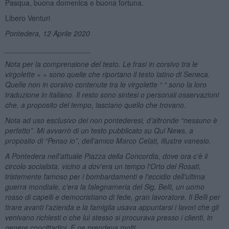
Pasqua, buona domenica e buona fortuna.
Libero Venturi
Pontedera, 12 Aprile 2020
_____________________
Nota per la comprensione del testo. Le frasi in corsivo tra le
virgolette « » sono quelle che riportano il testo latino di Seneca.
Quelle non in corsivo contenute tra le virgolette “ “ sono la loro
traduzione in italiano. Il resto sono sintesi o personali osservazioni
che, a proposito del tempo, lasciano quello che trovano.
Nota ad uso esclusivo dei non pontederesi, d’altronde “nessuno è
perfetto”. Mi avvarrò di un testo pubblicato su Qui News, a
proposito di “Penso io”, dell’amico Marco Celati, illustre vanesio.
A Pontedera nell'attuale Piazza della Concordia, dove ora c'è il
circolo socialista, vicino a dov'era un tempo l'Orto del Rosati,
tristemente famoso per i bombardamenti e l'eccidio dell'ultima
guerra mondiale, c'era la falegnameria del Sig. Belli, un uomo
rosso di capelli e democristiano di fede, gran lavoratore. Il Belli per
tirare avanti l'azienda e la famiglia usava appuntarsi i lavori che gli
venivano richiesti o che lui stesso si procurava presso i clienti, in
genere concittadini. E ne prendeva molti.