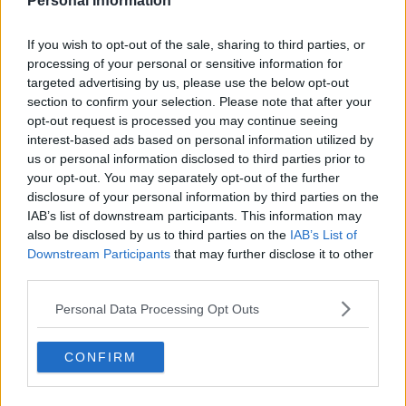
Personal Information
Se vuoi leggere le notizie principali della Toscana iscriviti alla
If you wish to opt-out of the sale, sharing to third parties, or
Newsletter QUInews - ToscanaMedia.
Arriva gratis tutti i giorni
processing of your personal or sensitive information for
alle 20:00 direttamente nella tua casella di posta.
targeted advertising by us, please use the below opt-out
section to confirm your selection. Please note that after your
Basta cliccare
QUI
opt-out request is processed you may continue seeing
Ti potrebbe interessare anche:
interest-based ads based on personal information utilized by
us or personal information disclosed to third parties prior to
Articoli dal Blog “Pensieri della domenica” di Libero Venturi
your opt-out. You may separately opt-out of the further
​Agorà reloaded
disclosure of your personal information by third parties on the
Ultimo
IAB’s list of downstream participants. This information may
​L’urlo e gli inglesi
also be disclosed by us to third parties on the
IAB’s List of
Carrà
Downstream Participants
that may further disclose it to other
Può darsi
third parties.
Europei
Acciaio
Personal Data Processing Opt Outs
Il Presidente
​Il Giro
CONFIRM
Insopportabile
​Mentre
Luana