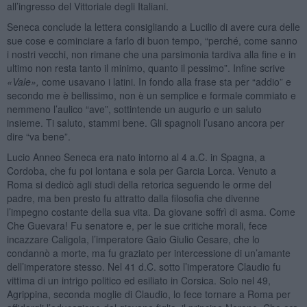
all’ingresso del Vittoriale degli Italiani.
Seneca conclude la lettera consigliando a Lucilio di avere cura delle
sue cose e cominciare a farlo di buon tempo, “perché, come sanno
i nostri vecchi, non rimane che una parsimonia tardiva alla fine e in
ultimo non resta tanto il minimo, quanto il pessimo”. Infine scrive
«Vale»,
come usavano i latini. In fondo alla frase sta per “addio” e
secondo me è bellissimo, non è un semplice e formale commiato e
nemmeno l’aulico “ave”, sottintende un augurio e un saluto
insieme. Ti saluto, stammi bene. Gli spagnoli l’usano ancora per
dire “va bene”.
Lucio Anneo Seneca era nato intorno al 4 a.C. in Spagna, a
Cordoba, che fu poi lontana e sola per Garcia Lorca. Venuto a
Roma si dedicò agli studi della retorica seguendo le orme del
padre, ma ben presto fu attratto dalla filosofia che divenne
l’impegno costante della sua vita. Da giovane soffrì di asma. Come
Che Guevara! Fu senatore e, per le sue critiche morali, fece
incazzare Caligola, l’imperatore Gaio Giulio Cesare, che lo
condannò a morte, ma fu graziato per intercessione di un’amante
dell’imperatore stesso. Nel 41 d.C. sotto l’imperatore Claudio fu
vittima di un intrigo politico ed esiliato in Corsica. Solo nel 49,
Agrippina, seconda moglie di Claudio, lo fece tornare a Roma per