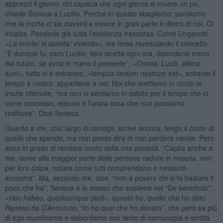
apprezzi il giorno, chi capisca che ogni giorno si muore un po’,
chiede Seneca a Lucilio. Perché in questo sbagliamo: pensiamo
che la morte ci sia davanti e invece in gran parte è dietro di noi. Ci
incalza. Possiede già tutta l’esistenza trascorsa. Come Ungaretti:
«La morte/ si sconta/ vivendo»,
ma forse rovesciando il concetto.
“E dunque tu, caro Lucilio, tieni stretta ogni ora, dipenderai meno
dal futuro, se avrai in mano il presente”.
«Omnia, Lucili, aliena
sunt»
, tutto ci è estraneo,
«tempus tantum nostrum est»
, soltanto il
tempo è nostro, appartiene a noi. Noi che mettiamo in conto le
inezie ottenute, “ma non ci sentiamo in debito per il tempo che ci
viene concesso, eppure è l’unica cosa che non possiamo
restituire”. Dice Seneca.
Quanto a me, così largo di consigli, scrive ancora, tengo il conto di
quello che spendo, ma non posso dire di non perdere niente. Però
sono in grado di rendere conto della mia povertà. “Capita anche a
me, come alla maggior parte delle persone cadute in miseria, non
per loro colpa, notare come tutti comprendano e nessuno
soccorra”. Ma, secondo me, dice, “non è povero chi si fa bastare il
poco che ha”. Seneca è lo stesso che sostiene nel “De beneficiis”:
«
Hoc habeo, quodcumque dedi
»
, questo ho, quello che ho dato.
Ripreso da D’Annunzio, “Io ho quel che ho donato”, che però sa più
di ego munificente e debordante con tanto di cornucopia e scritta