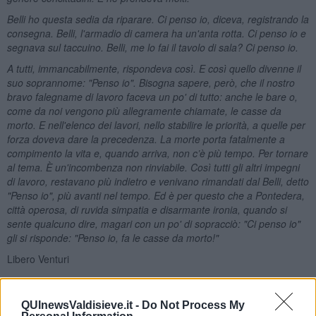
Belli ho questa sedia da riparare. Ci penso io, diceva, registrando la
consegna. Belli, l'armadio di camera ha un'anta rotta. Ci penso io e
segnava sul taccuino. Belli, me lo fai il tavolo di sala? Ci penso io.
A tutti, immancabilmente, rispondeva così. E così quello divenne il
suo soprannome: "Penso io". Bisogna sapere, però, che il nostro
bravo falegname di lavoro faceva un po' di tutto: anche le bare o,
come da noi vengono più allegramente chiamate, le casse da
morto. E nell'elenco dei lavori, nello stabilire le priorità, a quelle per
forza doveva dare la precedenza. La morte porta fatalmente a
compimento la vita e, quando arriva, non c’è più tempo. Per tornare
al tema. È un'incombenza non rinviabile. Così tutti gli altri impegni
di lavoro, restavano più indietro e venivano rimandati dal Belli, detto
"Penso io", più avanti nel tempo. Ed è per questo che a Pontedera,
città operosa, di ruvida simpatia e disarmante ironia, quando si
sente qualcuno dire, magari con un po' di sopracciò: "Ci penso io"
gli si risponde: "Penso io, fa le casse da morto!"
Libero Venturi
QUInewsValdisieve.it -
Do Not Process My