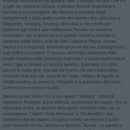
affidargli l’educazione del giovane figlio, il principe Nerone. Che era
meglio se restava in Corsica. Il principe divenne imperatore e
Seneca fu suo consigliere. Ma Nerone si allontanò dagli
insegnamenti e dalla guida morale del maestro che, sfiduciato e
disgustato, rassegnò l’incarico, ritirandosi a vita privata per
dedicarsi agli studi e alla meditazione. Nerone, un carattere
incendiario, non la prese bene e quando nel 65 fu sventata la
congiura ordita contro di lui da Gaio Calpurnio Pisone, incluse
Seneca tra i congiurati, anche senza prove del suo coinvolgimento,
e gli ordinò di uccidersi. E Seneca, confortato dall’amore della
moglie Paolina e dalla presenza degli amici, si uccise tagliandosi le
vene. Oggi si direbbe un suicidio assistito. Eutanasia non direi,
perché la morte gli fu imposta dal tiranno. Gli ultimi drammatici
momenti della sua vita, descritti da Tacito, rivelano la dignità, la
nobiltà d’animo, la coerenza, l’integrità e la grandezza dell’uomo.
Come si vive e come si muore.
Seneca scrisse molto. Fra le sue opere i “Dialoghi”, trattati di
argomento filosofico: la provvidenza, la coerenza del saggio, l’ira, la
vita beata, il ritiro, la serenità dello spirito, la brevità della vita, la
consolazione. I trattati “Sulla clemenza” e “Sui benefici”, che
avrebbero dovuto essere una guida morale per Nerone il quale
però clemente non fu, tantomeno benefico. Scrisse “Le questioni