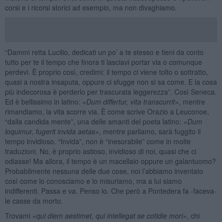
corsi e i ricorsi storici ad esempio, ma non divaghiamo.
“Dammi retta Lucilio, dedicati un po’ a te stesso e tieni da conto
tutto per te il tempo che finora ti lasciavi portar via o comunque
perdevi. È proprio così, credimi: il tempo ci viene tolto o sottratto,
quasi a nostra insaputa, oppure ci sfugge non si sa come. E la cosa
più indecorosa è perderlo per trascurata leggerezza”. Così Seneca.
Ed è bellissimo in latino:
«
Dum differtur, vita transcurrit»
, mentre
rimandiamo, la vita scorre via. È come scrive Orazio a Leuconoe,
“dalla candida mente”, una delle amanti del poeta latino:
«
Dum
loquimur, fugerit invida aetas
»
, mentre parliamo, sarà fuggito il
tempo invidioso. “Invida”, non è “inesorabile” come in molte
traduzioni. No, è proprio astioso, invidioso di noi, quasi che ci
odiasse! Ma allora, il tempo è un macellaio oppure un galantuomo?
Probabilmente nessuna delle due cose, noi l’abbiamo inventato
così come lo conosciamo e lo misuriamo, ma a lui siamo
indifferenti. Passa e va. Penso io. Che però a Pontedera fa -faceva-
le casse da morto.
Trovami
«qui diem aestimet, qui intellegat se cotidie mori
»
, chi