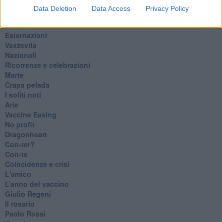
​Ci vuole Fedez
Data Deletion
Data Access
Privacy Policy
​Cronaca di un vaccino annunciato
​Liberazione
Esternazioni
Vaxzevria
Nazionali
​Ricorrenze e celebrazioni
Marte
​Crapa pelada
​I soliti noti
Arie
​Vaccine Easing
No profit
Dragonheart
Con-ter?
​Con-te
Coincidenze e crisi
L'amico
​L’anno del vaccino
Giulio Regeni
​Il rosario
Paolo Rossi