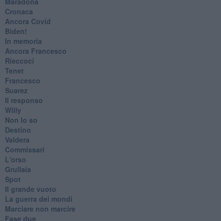
Maradona
Cronaca
​Ancora Covid
​Biden!
In memoria
​Ancora Francesco
Rieccoci
Tenet
Francesco
Suarez
​Il responso
Willy
Non lo so
Destino
Valdera
Commissari
L'orso
Grullaia
Spot
​Il grande vuoto
​La guerra dei mondi
Marciare non marcire
Fase due