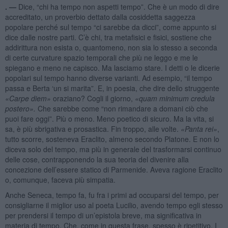
. —
Dice, “chi ha tempo non aspetti tempo”. Che è un modo di dire
accreditato, un proverbio dettato dalla cosiddetta saggezza
popolare perché sul tempo “ci sarebbe da dicci”, come appunto si
dice dalle nostre parti. C’è chi, tra metafisici e fisici, sostiene che
addirittura non esista o, quantomeno, non sia lo stesso a seconda
di certe curvature spazio temporali che più ne leggo e me le
spiegano e meno ne capisco. Ma lasciamo stare. I detti o le dicerie
popolari sul tempo hanno diverse varianti. Ad esempio, “il tempo
passa e Berta ‘un si marita”. E, in poesia, che dire dello struggente
«
Carpe diem
»
oraziano? Cogli il giorno,
«quam
minimum credula
postero
».
Che sarebbe come “non rimandare a domani ciò che
puoi fare oggi”. Più o meno. Meno poetico di sicuro. Ma la vita, si
sa, è più sbrigativa e prosastica. Fin troppo, alle volte.
«Panta rei»
,
tutto scorre, sosteneva Eraclito, almeno secondo Platone. E non lo
diceva solo del tempo, ma più in generale del trasformarsi continuo
delle cose, contrapponendo la sua teoria del divenire alla
concezione dell’essere statico di Parmenide. Aveva ragione Eraclito
o, comunque, faceva più simpatia.
Anche Seneca, tempo fa, fu fra i primi ad occuparsi del tempo, per
consigliarne il miglior uso al poeta Lucilio, avendo tempo egli stesso
per prendersi il tempo di un’epistola breve, ma significativa in
materia di tempo. Che, come in questa frase, spesso è ripetitivo. I