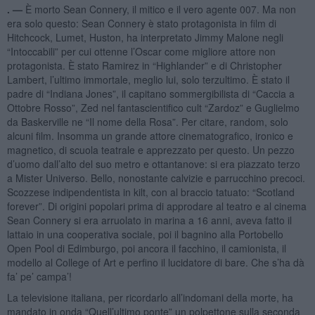
. —
È morto Sean Connery, il mitico e il vero agente 007. Ma non
era solo questo: Sean Connery è stato protagonista in film di
Hitchcock, Lumet, Huston, ha interpretato Jimmy Malone negli
“Intoccabili” per cui ottenne l’Oscar come migliore attore non
protagonista. È stato Ramirez in “Highlander” e di Christopher
Lambert, l’ultimo immortale, meglio lui, solo terzultimo. È stato il
padre di “Indiana Jones”, il capitano sommergibilista di “Caccia a
Ottobre Rosso”, Zed nel fantascientifico cult “Zardoz” e Guglielmo
da Baskerville ne “Il nome della Rosa”. Per citare, random, solo
alcuni film. Insomma un grande attore cinematografico, ironico e
magnetico, di scuola teatrale e apprezzato per questo. Un pezzo
d’uomo dall’alto del suo metro e ottantanove: si era piazzato terzo
a Mister Universo. Bello, nonostante calvizie e parrucchino precoci.
Scozzese indipendentista in kilt, con al braccio tatuato: “Scotland
forever”. Di origini popolari prima di approdare al teatro e al cinema
Sean Connery si era arruolato in marina a 16 anni, aveva fatto il
lattaio in una cooperativa sociale, poi il bagnino alla Portobello
Open Pool di Edimburgo, poi ancora il facchino, il camionista, il
modello al College of Art e perfino il lucidatore di bare. Che s’ha dà
fa’ pe’ campa’!
La televisione italiana, per ricordarlo all’indomani della morte, ha
mandato in onda “Quell’ultimo ponte” un polpettone sulla seconda