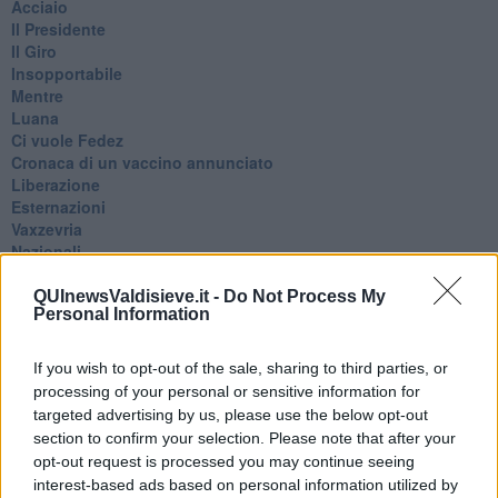
Acciaio
Il Presidente
​Il Giro
Insopportabile
​Mentre
Luana
​Ci vuole Fedez
​Cronaca di un vaccino annunciato
​Liberazione
Esternazioni
Vaxzevria
Nazionali
​Ricorrenze e celebrazioni
Marte
QUInewsValdisieve.it -
Do Not Process My
Personal Information
​Crapa pelada
​I soliti noti
Arie
If you wish to opt-out of the sale, sharing to third parties, or
​Vaccine Easing
processing of your personal or sensitive information for
No profit
targeted advertising by us, please use the below opt-out
Dragonheart
section to confirm your selection. Please note that after your
Con-ter?
opt-out request is processed you may continue seeing
​Con-te
interest-based ads based on personal information utilized by
Coincidenze e crisi