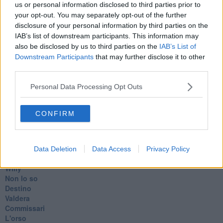
us or personal information disclosed to third parties prior to
L'amico
your opt-out. You may separately opt-out of the further
​L’anno del vaccino
disclosure of your personal information by third parties on the
Giulio Regeni
IAB’s list of downstream participants. This information may
​Il rosario
also be disclosed by us to third parties on the
IAB’s List of
Paolo Rossi
Downstream Participants
that may further disclose it to other
Maradona
third parties.
Cronaca
​Ancora Covid
Personal Data Processing Opt Outs
​Biden!
In memoria
​Ancora Francesco
CONFIRM
Rieccoci
Tenet
Francesco
Suarez
Data Deletion
Data Access
Privacy Policy
​Il responso
Willy
Non lo so
Destino
Valdera
Commissari
L'orso