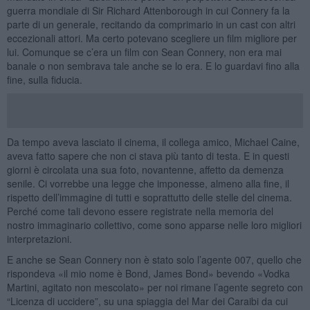
guerra mondiale di Sir Richard Attenborough in cui Connery fa la
parte di un generale, recitando da comprimario in un cast con altri
eccezionali attori. Ma certo potevano scegliere un film migliore per
lui. Comunque se c’era un film con Sean Connery, non era mai
banale o non sembrava tale anche se lo era. E lo guardavi fino alla
fine, sulla fiducia.
Da tempo aveva lasciato il cinema, il collega amico, Michael Caine,
aveva fatto sapere che non ci stava più tanto di testa. E in questi
giorni è circolata una sua foto, novantenne, affetto da demenza
senile. Ci vorrebbe una legge che imponesse, almeno alla fine, il
rispetto dell’immagine di tutti e soprattutto delle stelle del cinema.
Perché come tali devono essere registrate nella memoria del
nostro immaginario collettivo, come sono apparse nelle loro migliori
interpretazioni.
E anche se Sean Connery non è stato solo l’agente 007, quello che
rispondeva «il mio nome è Bond, James Bond» bevendo «Vodka
Martini, agitato non mescolato» per noi rimane l’agente segreto con
“Licenza di uccidere”, su una spiaggia del Mar dei Caraibi da cui