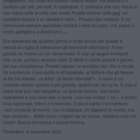
sveglissimo, ma forse era questo l’effetto voluto. Poi afferrai e il
risultato per me, per tutti, fu esilarante. E confesso che non riesco a
non ridere tutte le volte che rivedo Proietti esibirsi nella gag «er
cavaliere bianco e er cavaliere nero». Provare per credere. E mi
commuove sempre ascoltarlo recitare i versi di Lerici; «mi’ padre è
morto partigiano a diciott’anni...»
Era ricoverato da qualche giorno e forse anche per questo è
venuta la voglia di celebrarne gli imminenti ottant’anni. Forse
perché se l’erano un po’ dimenticato. E così gli auguri anticipati,
che, si sa, portano sempre male. E difatti è morto proprio il giorno
del suo compleanno. Proietti capace ne avrebbe riso; fino in fondo
ha mantenuto il suo spirito e all’ospedale, al dottore che gli faceva
la tac ha chiesto: «a dotto’: ja faccio stavorta?». Il cuore è un
muscolo strano: quanto è più grande, quanto più non ja fa. E così ci
resta quel suo viso simpatico, un grande sorriso, due occhi
vivacissimi e una voce che ci ripete «nun me rompe ‘r ca’». Il nostro
inno nazionale, intimo e irriverente. E poi ci canta il tormentone:
«son contento di morire, ma mi dispiace, mi dispiace di morire, ma
son contento». Addio core! I migliori se ne vanno, restiamo solo noi
mostri. Buona domenica e buona fortuna.
Pontedera, 8 novembre 2020