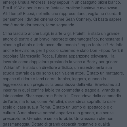
emerge Ursula Andress, sexy seppur in un castigato bikini bianco.
Era il 1962 e per le nostre fantasie erotiche bastava e avanzava.
Altri tempi! E così, nel mito che rappresentano, vogliamo ricordarli
per sempre i divi del cinema come Sean Connery. Ci basta sapere
che è morto dormendo, forse sognando.
Ci ha lasciato anche Luigi, in arte Gigi, Proietti. È stato un grande
attore di teatro e un bravo interprete cinematografico, nonostante il
cinema gli abbia offerto poco, ritenendolo “troppo teatrale”! Ha fatto
anche televisione, per il piccolo schermo è stato Don Filippo Neri; il
popolare Maresciallo Rocca, l’ultima apparizione televisiva. Ha
lavorato come doppiatore prestando la voce a Rocky per gridare
“Adriana!”. È stato un direttore artistico, un maestro nella sua
scuola teatrale da cui sono usciti valenti attori. È stato un mattatore,
capace di ridere e farci ridere. Ironico, leggero, quando la
leggerezza è un pregio sulla pesantezza della vita. Bravissimo ad
inserirsi in quel confine labile tra commedia e tragedia, virando sul
lato comico. Shakespeare e Petrolini. Discendeva dalla commedia
dell’arte, ma forse, come Petrolini, discendeva soprattutto dalle
scale di casa sua, a Roma. È stato un uomo di spettacolo e di
cultura. A me piaceva perché appariva uno grande, ma senza
presunzione. Genuino e senza furbizie. Un Gassman che non
gassmaneggia. Dotato di grandi capacità recitative e qualità